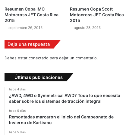
r
n
Resumen Copa IMC
Resumen Copa Scott
p
t
Motocross JET Costa Rica
Motocross JET Costa Rica
i
e
2015
2015
q
m
septiembre 26, 2015
agosto 28, 2015
u
e
e
n
s
t
Deja una respuesta
e
e
Debes estar conectado para dejar un comentario.
n
G
a
Últimas publicaciones
l
e
hace 4 días
s
¿AWD, 4WD o Symmetrical AWD? Todo lo que necesita
saber sobre los sistemas de tracción integral
hace 5 días
Remontadas marcaron el inicio del Campeonato de
Invierno de Kartismo
hace 5 días