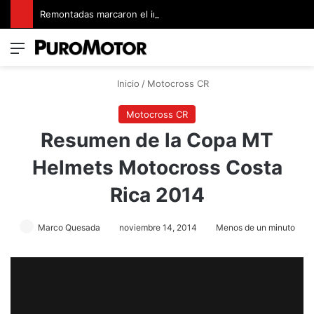
Remontadas marcaron el inicio del Campeonato de Invierno de Kartismo
Menú
Switch
B
Inicio
/
Motocross CR
Motocross CR
Resumen de la Copa MT
Helmets Motocross Costa
Rica 2014
Marco Quesada
noviembre 14, 2014
Menos de un minuto