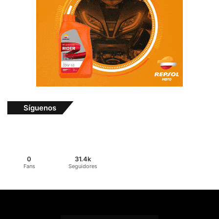
Síguenos
0
31.4k
Fans
Seguidores