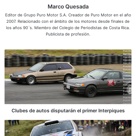
Marco Quesada
Editor de Grupo Puro Motor S.A. Creador de Puro Motor en el año
2007. Relacionado con el ámbito de los motores desde finales de
los años 90´s. Miembro del Colegio de Periodistas de Costa Rica.
Publicista de profesión.
C
l
u
b
e
s
d
e
a
u
Clubes de autos disputarán el primer Interpiques
t
o
V
s
o
d
l