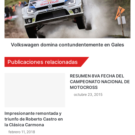
i
k
s
s
p
w
u
a
t
g
a
e
r
n
Volkswagen domina contundentemente en Gales
á
d
n
o
Publicaciones relacionadas
e
m
l
i
p
n
RESUMEN 8VA FECHA DEL
CAMPEONATO NACIONAL DE
r
a
MOTOCROSS
i
c
m
o
octubre 23, 2015
e
n
r
t
Impresionante remontada y
I
u
triunfo de Roberto Castro en
n
n
la Clásica Carmona
t
d
febrero 11, 2018
e
e