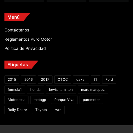
Menú
Contáctenos
Reglamentos Puro Motor
Política de Privacidad
Etiquetas
2015
2016
2017
CTCC
dakar
f1
Ford
formula1
honda
lewis hamilton
marc marquez
Motocross
motogp
Parque Viva
puromotor
Rally Dakar
Toyota
wrc