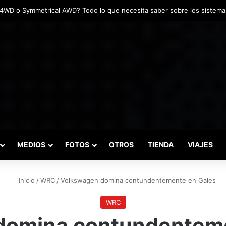
adas marcaron el inicio del Campeonato de Invierno de Kartismo
MEDIOS
FOTOS
OTROS
TIENDA
VIAJES
Inicio
/
WRC
/
Volkswagen domina contundentemente en Gales
WRC
domina contundenteme