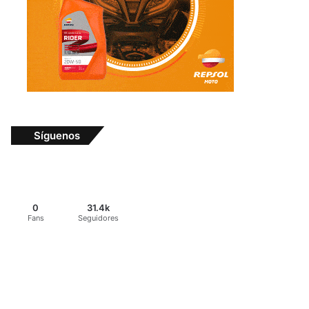
Síguenos
0
31.4k
Fans
Seguidores