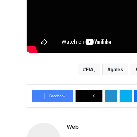
FIA,
gales
LinkedIn
Skype
Facebook
X
Web