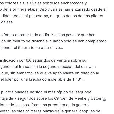
los colores a sus rivales sobre los encharcados y
o de la primera etapa. Seb y Jari se han enzarzado desde el
podido mediar, ni por asomo, ninguno de los demás pilotos
a galesa.
 fondo durante todo el día. Y así ha pasado: que han
 de un minuto de distancia, cuando solo se han completado
ponen el itinerario de este rallye…
lasificación por 6.6 segundos de ventaja sobre su
gundos al francés en la segunda sección del día. Una
l que, sin embargo, se vuelve apabuyante en relación al
 del líder por una brecha considerable de 1´13″…
l piloto finlandés ha sido el más rápido del segundo
ntaja de 7 segundos sobre los Citroën de Meeke y Ostberg,
ilotos de la marca francesa preceden en la general
letan las diez primeras plazas de la general después de