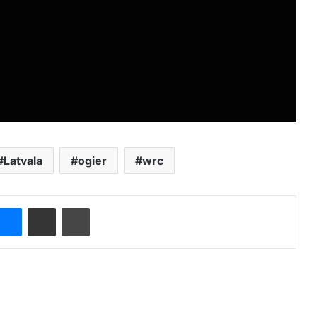
Latvala
ogier
wrc
Messenger
Compartir por correo electrónico
Imprimir