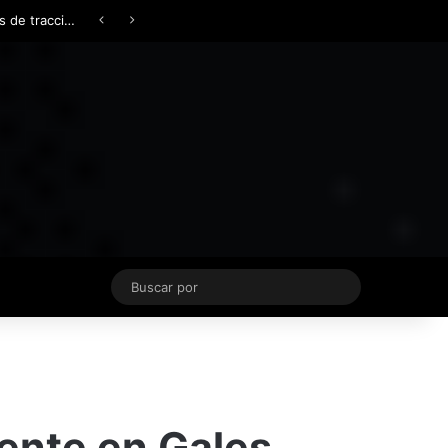
Facebook
X
YouTube
Instagram
TikTok
Acceso
Switch skin
Buscar
por
nte en Gales