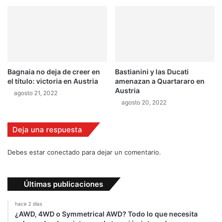
a
o
v
p
u
a
e
r
l
a
t
e
a
l
Bagnaia no deja de creer en
Bastianini y las Ducati
a
M
el título: victoria en Austria
amenazan a Quartararo en
l
u
Austria
agosto 21, 2022
m
n
agosto 20, 2022
u
d
n
i
d
a
Deja una respuesta
o
l
d
Debes estar conectado para dejar un comentario.
e
R
a
Últimas publicaciones
l
l
hace 2 días
y
¿AWD, 4WD o Symmetrical AWD? Todo lo que necesita
c