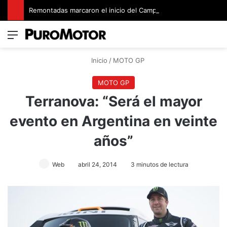
Remontadas marcaron el inicio del Campeonato de Invierno de Kartismo
Menú
Switch
B
Inicio
/
MOTO GP
MOTO GP
Terranova: “Será el mayor
evento en Argentina en veinte
años”
Web
abril 24, 2014
3 minutos de lectura