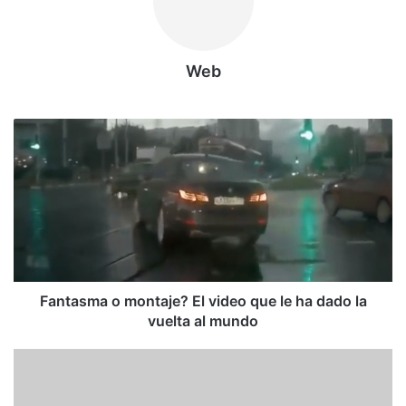
Web
F
a
n
t
a
s
m
a
o
m
Fantasma o montaje? El video que le ha dado la
o
vuelta al mundo
n
t
E
a
q
j
u