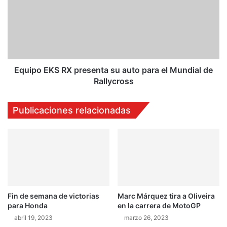
e
i
?
p
E
o
l
E
v
K
i
S
d
R
Equipo EKS RX presenta su auto para el Mundial de
e
X
Rallycross
o
p
q
r
Publicaciones relacionadas
u
e
e
s
l
e
e
n
h
t
a
a
d
s
a
u
d
Fin de semana de victorias
Marc Márquez tira a Oliveira
a
para Honda
en la carrera de MotoGP
o
u
l
t
abril 19, 2023
marzo 26, 2023