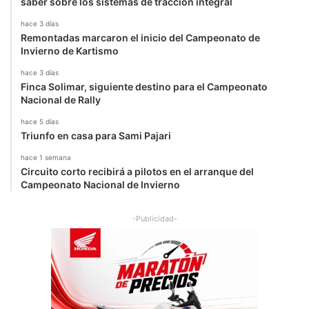
saber sobre los sistemas de tracción integral
r
hace 3 días
o
Remontadas marcaron el inicio del Campeonato de
s
Invierno de Kartismo
s
hace 3 días
Finca Solimar, siguiente destino para el Campeonato
Nacional de Rally
hace 5 días
Triunfo en casa para Sami Pajari
hace 1 semana
Circuito corto recibirá a pilotos en el arranque del
Campeonato Nacional de Invierno
-Publicidad-