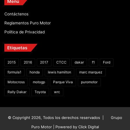
Menú
Contáctenos
Reglamentos Puro Motor
Política de Privacidad
Etiquetas
2015
2016
2017
CTCC
dakar
f1
Ford
formula1
honda
lewis hamilton
marc marquez
Motocross
motogp
Parque Viva
puromotor
Rally Dakar
Toyota
wrc
© Copyright 2026, Todos los derechos reservados |
Grupo
Puro Motor | Powered by
Click Digital