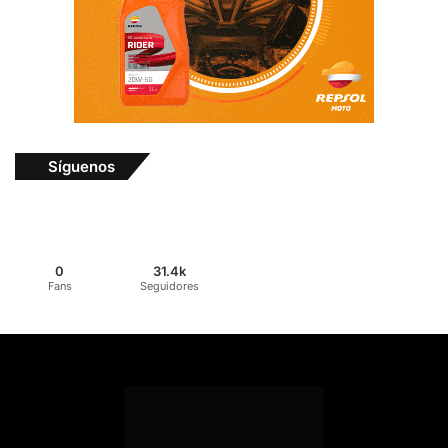
Síguenos
0
31.4k
Fans
Seguidores