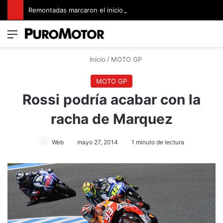
Remontadas marcaron el inicio del Campeonato de Invierno de Kartismo
Menú
Switch
B
Inicio
/
MOTO GP
MOTO GP
Rossi podría acabar con la
racha de Marquez
Web
mayo 27, 2014
1 minuto de lectura