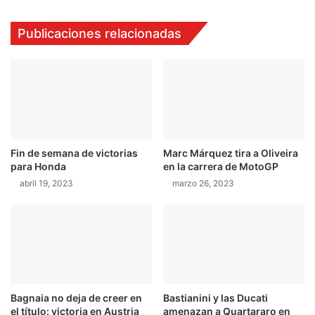
4
t
a
Publicaciones relacionadas
l
l
e
s
d
e
l
M
Fin de semana de victorias
Marc Márquez tira a Oliveira
o
para Honda
en la carrera de MotoGP
n
abril 19, 2023
marzo 26, 2023
s
t
e
r
J
a
m
2
Bagnaia no deja de creer en
Bastianini y las Ducati
0
el título: victoria en Austria
amenazan a Quartararo en