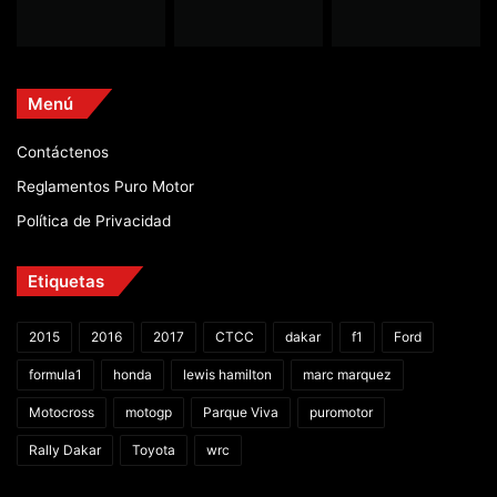
Menú
Contáctenos
Reglamentos Puro Motor
Política de Privacidad
Etiquetas
2015
2016
2017
CTCC
dakar
f1
Ford
formula1
honda
lewis hamilton
marc marquez
Motocross
motogp
Parque Viva
puromotor
Rally Dakar
Toyota
wrc