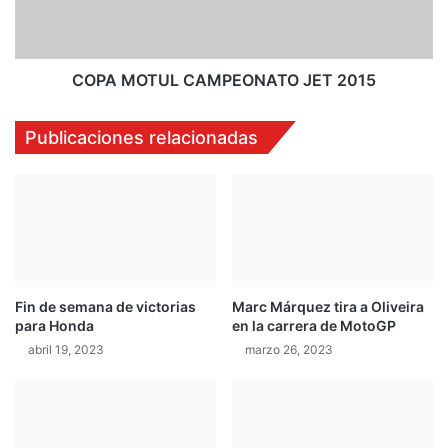
r
T
a
U
p
L
i
C
COPA MOTUL CAMPEONATO JET 2015
d
A
o
M
Publicaciones relacionadas
e
P
n
E
l
O
o
N
s
A
t
T
e
O
s
J
Fin de semana de victorias
Marc Márquez tira a Oliveira
t
E
para Honda
en la carrera de MotoGP
d
T
e
abril 19, 2023
marzo 26, 2023
2
A
0
u
1
s
5
t