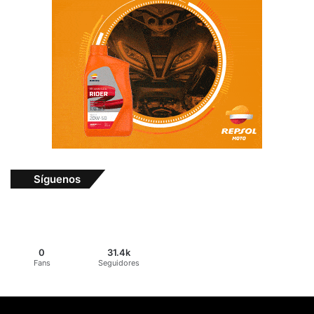
Síguenos
0
31.4k
Fans
Seguidores