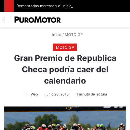
Remontadas marcaron el inicio del Campeonato de Invierno de Kartismo
Menú
Switch
B
Inicio
/
MOTO GP
MOTO GP
Gran Premio de Republica
Checa podría caer del
calendario
Web
junio 23, 2015
1 minuto de lectura