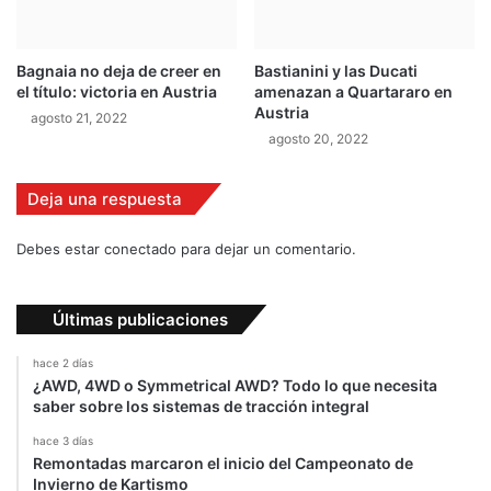
r
i
a
Bagnaia no deja de creer en
Bastianini y las Ducati
el título: victoria en Austria
amenazan a Quartararo en
Austria
agosto 21, 2022
agosto 20, 2022
Deja una respuesta
Debes estar conectado para dejar un comentario.
Últimas publicaciones
hace 2 días
¿AWD, 4WD o Symmetrical AWD? Todo lo que necesita
saber sobre los sistemas de tracción integral
hace 3 días
Remontadas marcaron el inicio del Campeonato de
Invierno de Kartismo