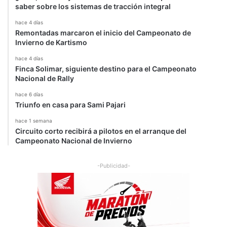
a
saber sobre los sistemas de tracción integral
u
hace 4 días
t
Remontadas marcaron el inicio del Campeonato de
o
Invierno de Kartismo
s
hace 4 días
Finca Solimar, siguiente destino para el Campeonato
Nacional de Rally
hace 6 días
Triunfo en casa para Sami Pajari
hace 1 semana
Circuito corto recibirá a pilotos en el arranque del
Campeonato Nacional de Invierno
-Publicidad-