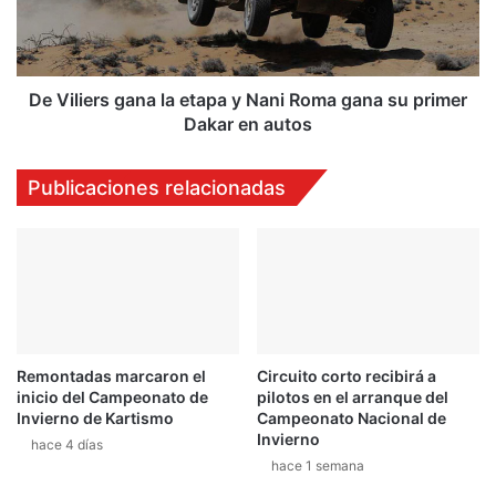
i
e
r
s
g
De Viliers gana la etapa y Nani Roma gana su primer
a
Dakar en autos
n
a
Publicaciones relacionadas
l
a
e
t
a
p
a
y
Remontadas marcaron el
Circuito corto recibirá a
N
inicio del Campeonato de
pilotos en el arranque del
a
Invierno de Kartismo
Campeonato Nacional de
n
Invierno
hace 4 días
i
hace 1 semana
R
o