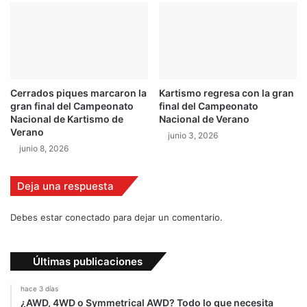
m
a
g
a
n
a
Cerrados piques marcaron la
Kartismo regresa con la gran
s
gran final del Campeonato
final del Campeonato
u
Nacional de Kartismo de
Nacional de Verano
p
Verano
junio 3, 2026
r
junio 8, 2026
i
m
Deja una respuesta
e
r
D
Debes estar conectado para dejar un comentario.
a
k
a
Últimas publicaciones
r
e
hace 3 días
n
¿AWD, 4WD o Symmetrical AWD? Todo lo que necesita