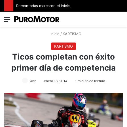
Remontadas marcaron el inicio del Campeonato de Invierno de Kartismo
Menú
Switch
B
Inicio
/
KARTISMO
KARTISMO
Ticos completan con éxito
primer día de competencia
Web
enero 18, 2014
1 minuto de lectura