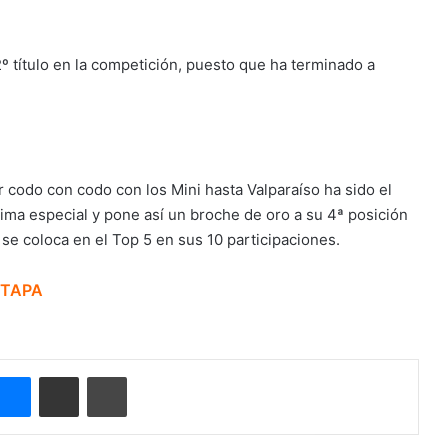
2º título en la competición, puesto que ha terminado a
ar codo con codo con los Mini hasta Valparaíso ha sido el
ltima especial y pone así un broche de oro a su 4ª posición
 se coloca en el Top 5 en sus 10 participaciones.
ETAPA
Messenger
Compartir por correo electrónico
Imprimir