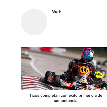
Web
T
i
c
o
s
c
o
m
p
l
Ticos completan con éxito primer día de
e
competencia
t