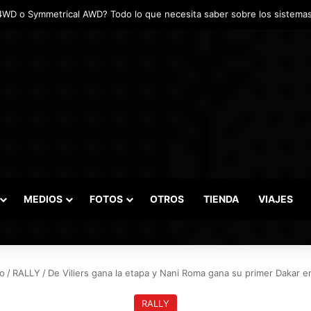
das marcaron el inicio del Campeonato de Invierno de Kartismo
MEDIOS
FOTOS
OTROS
TIENDA
VIAJES
io
/
RALLY
/
De Viliers gana la etapa y Nani Roma gana su primer Dakar e
RALLY