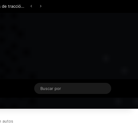
Facebook
X
YouTube
Instagram
TikTok
Acceso
Switch skin
Buscar
por
n autos