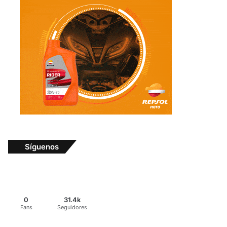
Síguenos
0
31.4k
Fans
Seguidores