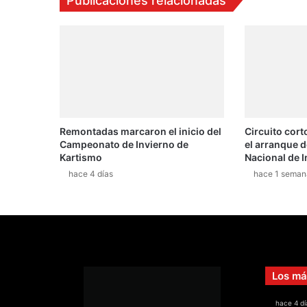
Publicaciones relacionadas
e
r
i
c
a
n
o
s
d
Remontadas marcaron el inicio del
Circuito corto
e
Campeonato de Invierno de
el arranque 
P
Kartismo
Nacional de I
a
hace 4 días
hace 1 seman
s
i
o
n
M
X
p
Los má
o
d
hace 4 dí
r