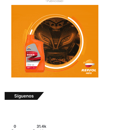
-Publicidad-
Síguenos
0
31.4k