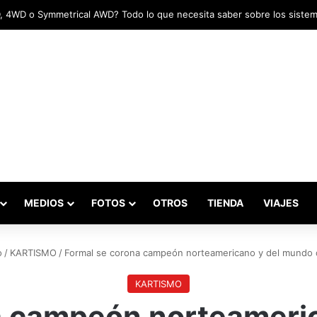
tadas marcaron el inicio del Campeonato de Invierno de Kartismo
MEDIOS
FOTOS
OTROS
TIENDA
VIAJES
o
/
KARTISMO
/
Formal se corona campeón norteamericano y del mundo d
KARTISMO
a campeón norteameri