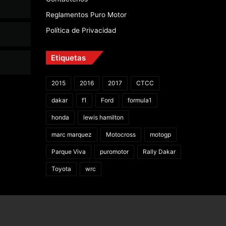
Reglamentos Puro Motor
Política de Privacidad
Etiquetas
2015
2016
2017
CTCC
dakar
f1
Ford
formula1
honda
lewis hamilton
marc marquez
Motocross
motogp
Parque Viva
puromotor
Rally Dakar
Toyota
wrc
Facebook
X
YouTube
Instagram
TikTok