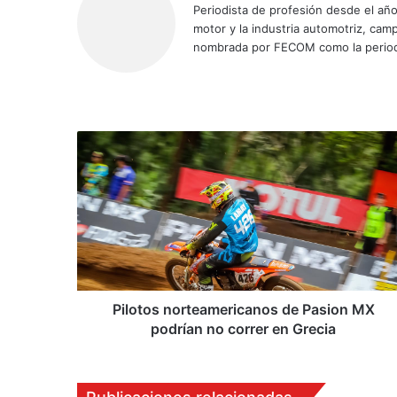
Periodista de profesión desde el añ
motor y la industria automotriz, ca
nombrada por FECOM como la period
Siti
Fa
X
Yo
Ins
o
ce
uT
tag
we
bo
ub
ra
b
ok
e
m
P
i
l
o
t
o
s
n
o
r
Pilotos norteamericanos de Pasion MX
t
podrían no correr en Grecia
e
a
m