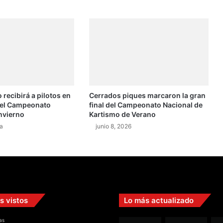
e
v
a
l
i
d
ó
s
u
 recibirá a pilotos en
Cerrados piques marcaron la gran
t
del Campeonato
final del Campeonato Nacional de
í
nvierno
Kartismo de Verano
t
a
junio 8, 2026
u
l
o
e
n
M
X
s vistos
Lo más actualizado
1
as