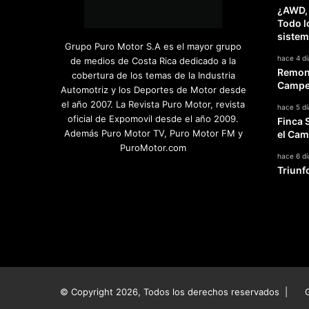
¿AWD,
í
Todo l
a
sistem
n
Grupo Puro Motor S.A es el mayor grupo
n
hace 4 dí
de medios de Costa Rica dedicado a la
o
Remont
cobertura de los temas de la Industria
c
Campeo
Automotriz y los Deportes de Motor desde
o
el año 2007. La Revista Puro Motor, revista
hace 5 dí
r
oficial de Expomovil desde el año 2009.
Finca 
r
Además Puro Motor TV, Puro Motor FM y
el Cam
e
PuroMotor.com
r
hace 6 dí
Triunf
e
Facebook
X
YouTube
Instagram
TikTok
n
G
r
e
c
i
a
© Copyright 2026, Todos los derechos reservados |
G