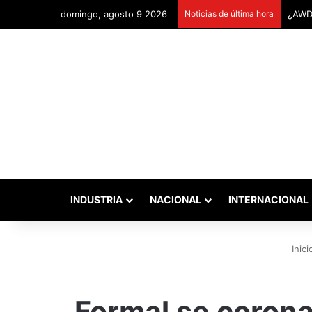
domingo, agosto 9 2026
Noticias de última hora
Remon
INDUSTRIA
NACIONAL
INTERNACIONAL
Inici
Formal se coron