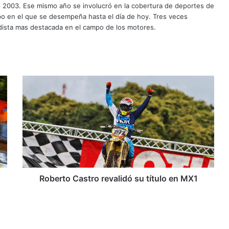
o 2003. Ese mismo año se involucró en la cobertura de deportes de
mpo en el que se desempeña hasta el día de hoy. Tres veces
ista mas destacada en el campo de los motores.
R
o
b
e
r
t
o
C
a
s
Roberto Castro revalidó su título en MX1
t
r
o
r