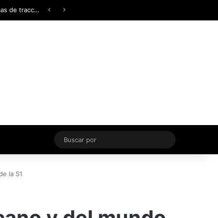
Facebook
X
YouTube
Instagram
TikTok
Acceso
Switch skin
Buscar
por
e la S1
cano y del mundo