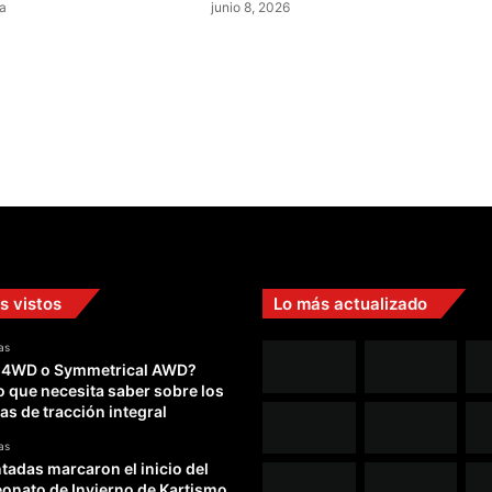
a
junio 8, 2026
s vistos
Lo más actualizado
as
 4WD o Symmetrical AWD?
o que necesita saber sobre los
as de tracción integral
as
adas marcaron el inicio del
nato de Invierno de Kartismo