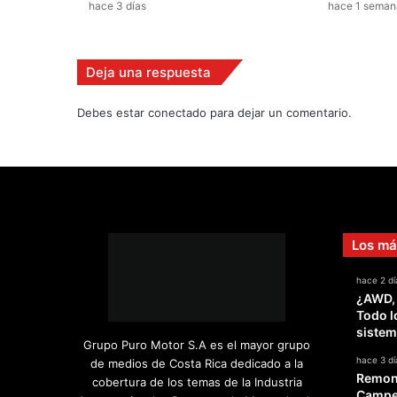
hace 3 días
hace 1 seman
t
a
e
n
Deja una respuesta
e
l
Debes estar conectado para dejar un comentario.
W
R
C
Los má
hace 2 dí
¿AWD,
Todo l
sistem
Grupo Puro Motor S.A es el mayor grupo
hace 3 dí
de medios de Costa Rica dedicado a la
Remont
cobertura de los temas de la Industria
Campeo