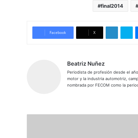
final2014
LinkedIn
Skype
Facebook
X
Beatriz Nuñez
Periodista de profesión desde el añ
motor y la industria automotriz, ca
nombrada por FECOM como la period
Siti
Fa
X
Yo
Ins
o
ce
uT
tag
we
bo
ub
ra
b
ok
e
m
R
e
p
a