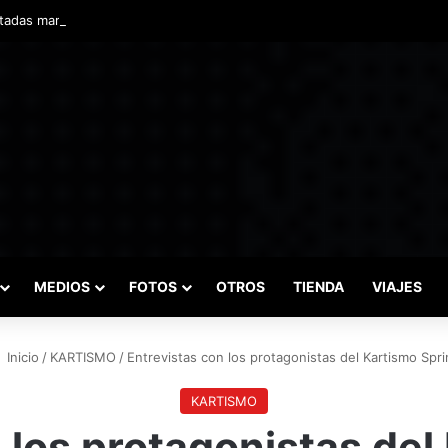
adas marcaron el inicio del Campeonato de Invierno de Kartismo
MEDIOS
FOTOS
OTROS
TIENDA
VIAJES
Inicio
/
KARTISMO
/
Entrevistas con los protagonistas del Kartismo Spri
KARTISMO
 los protagonistas del