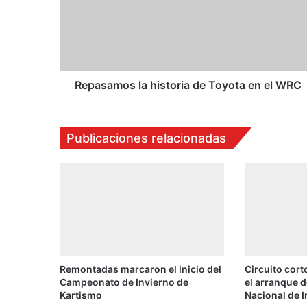
s
a
m
o
s
l
Repasamos la historia de Toyota en el WRC
a
h
i
Publicaciones relacionadas
s
t
o
r
i
a
d
e
T
Remontadas marcaron el inicio del
Circuito corto
o
Campeonato de Invierno de
el arranque 
y
Kartismo
Nacional de I
o