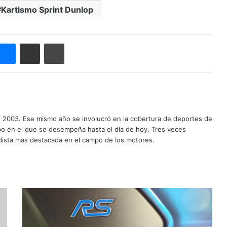
Kartismo Sprint Dunlop
Messenger
Compartir por correo electrónico
Imprimir
o 2003. Ese mismo año se involucró en la cobertura de deportes de
mpo en el que se desempeña hasta el día de hoy. Tres veces
ista mas destacada en el campo de los motores.
N
u
e
v