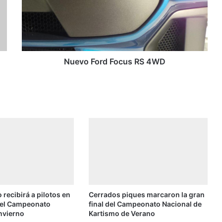
o
F
o
r
d
F
Nuevo Ford Focus RS 4WD
o
c
u
s
R
S
4
W
D
 recibirá a pilotos en
Cerrados piques marcaron la gran
del Campeonato
final del Campeonato Nacional de
nvierno
Kartismo de Verano