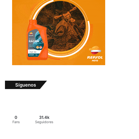
Síguenos
0
31.4k
Fans
Seguidores