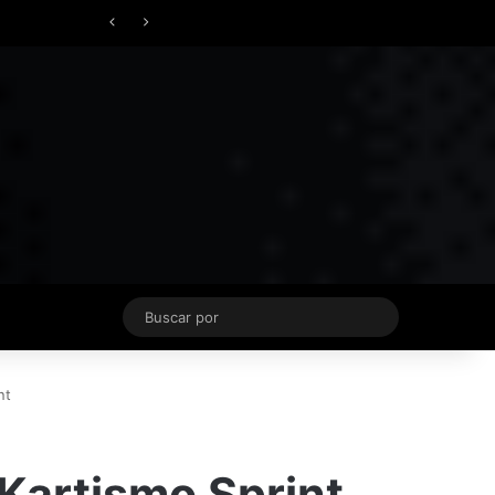
Facebook
X
YouTube
Instagram
TikTok
Acceso
Switch skin
Buscar
por
nt
 Kartismo Sprint