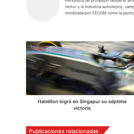
Periodista de profesión desde el añ
motor y la industria automotriz, ca
nombrada por FECOM como la period
Siti
Fa
X
Yo
Ins
o
ce
uT
tag
we
bo
ub
ra
b
ok
e
m
H
a
m
i
l
t
o
n
l
o
Hamilton logró en Singapur su séptima
g
victoria
r
ó
e
Publicaciones relacionadas
n