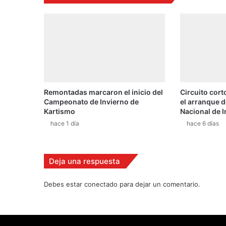
S
i
n
g
a
p
u
r
Remontadas marcaron el inicio del
Circuito corto
s
Campeonato de Invierno de
el arranque 
u
Kartismo
Nacional de I
s
hace 1 día
hace 6 días
é
p
t
i
Deja una respuesta
m
a
Debes estar conectado para dejar un comentario.
v
i
c
t