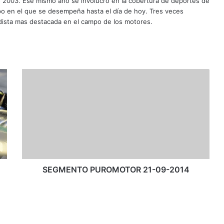
o 2003. Ese mismo año se involucró en la cobertura de deportes de
mpo en el que se desempeña hasta el día de hoy. Tres veces
ista mas destacada en el campo de los motores.
S
E
G
M
E
N
T
O
P
U
SEGMENTO PUROMOTOR 21-09-2014
R
O
M
O
T