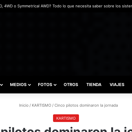
ntadas marcaron el inicio del Campeonato de Invierno de Kartismo
MEDIOS
FOTOS
OTROS
TIENDA
VIAJES
Inicio
/
KARTISMO
/
Cinco pilotos dominaron la jornada
KARTISMO
pilotos dominaron la 