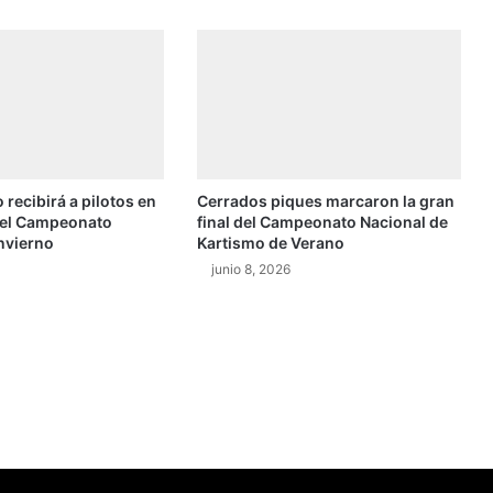
O
R
2
1
-
0
9
-
 recibirá a pilotos en
Cerrados piques marcaron la gran
2
del Campeonato
final del Campeonato Nacional de
0
nvierno
Kartismo de Verano
1
junio 8, 2026
4