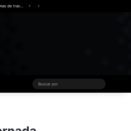
Facebook
X
YouTube
Instagram
TikTok
Acceso
Switch skin
Buscar
por
jornada