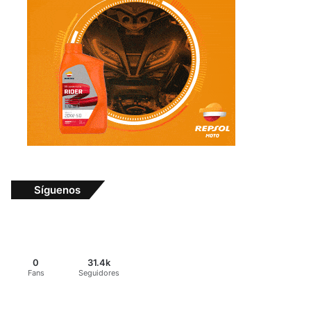
Síguenos
0
31.4k
Fans
Seguidores