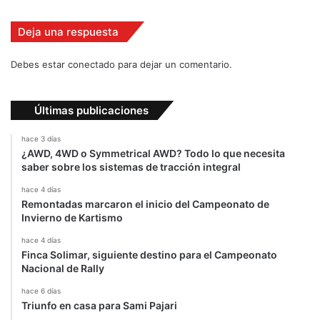
d
e
Deja una respuesta
i
n
Debes estar conectado para dejar un comentario.
f
a
r
Últimas publicaciones
t
o
hace 3 días
¿AWD, 4WD o Symmetrical AWD? Todo lo que necesita
saber sobre los sistemas de tracción integral
hace 4 días
Remontadas marcaron el inicio del Campeonato de
Invierno de Kartismo
hace 4 días
Finca Solimar, siguiente destino para el Campeonato
Nacional de Rally
hace 6 días
Triunfo en casa para Sami Pajari