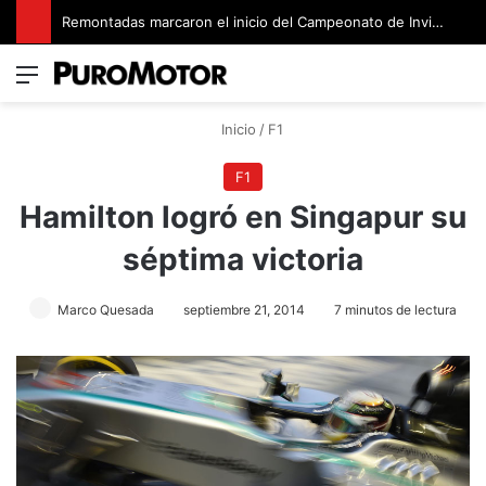
Remontadas marcaron el inicio del Campeonato de Invierno de Kartismo
Menú
Switch
B
Inicio
/
F1
F1
Hamilton logró en Singapur su
séptima victoria
Marco Quesada
septiembre 21, 2014
7 minutos de lectura