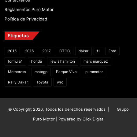
Reglamentos Puro Motor
Política de Privacidad
Etiquetas
2015
2016
2017
CTCC
dakar
f1
Ford
formula1
honda
lewis hamilton
marc marquez
Motocross
motogp
Parque Viva
puromotor
Rally Dakar
Toyota
wrc
© Copyright 2026, Todos los derechos reservados |
Grupo
Puro Motor | Powered by
Click Digital
Facebook
X
YouTube
Instagram
TikTok