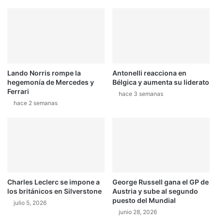
n
o
s
m
i
i
g
n
u
a
e
r
l
o
Lando Norris rompe la
Antonelli reacciona en
a
n
hegemonía de Mercedes y
Bélgica y aumenta su liderato
P
l
Ferrari
o
hace 3 semanas
a
hace 2 semanas
l
j
e
o
e
r
n
n
u
a
n
d
c
a
i
Charles Leclerc se impone a
George Russell gana el GP de
e
los británicos en Silverstone
Austria y sube al segundo
r
puesto del Mundial
julio 5, 2026
r
junio 28, 2026
e