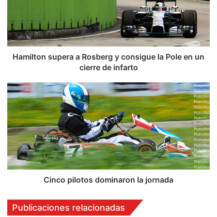
l
t
o
n
s
u
Hamilton supera a Rosberg y consigue la Pole en un
p
cierre de infarto
e
r
C
a
i
a
n
R
c
o
o
s
p
b
i
e
l
r
o
g
t
Cinco pilotos dominaron la jornada
y
o
c
s
Publicaciones relacionadas
o
d