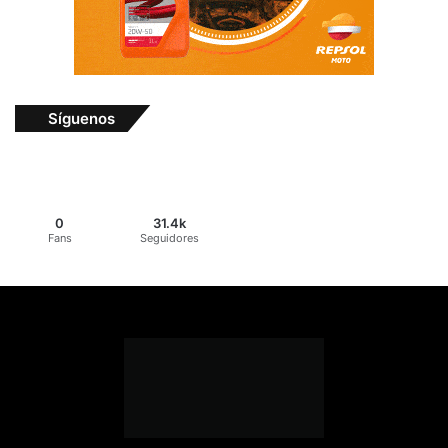
Síguenos
0
31.4k
Fans
Seguidores