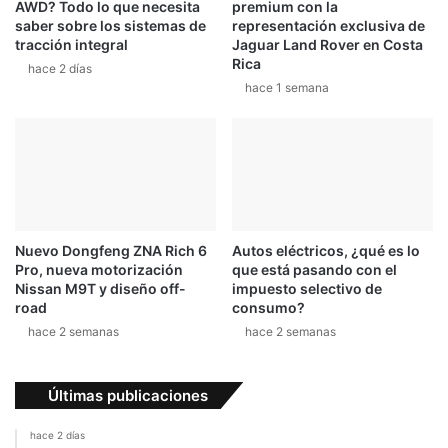
AWD? Todo lo que necesita
premium con la
a
e
saber sobre los sistemas de
representación exclusiva de
h
l
tracción integral
Jaguar Land Rover en Costa
i
a
Rica
hace 2 días
s
u
hace 1 semana
t
t
o
o
r
q
i
u
a
e
d
“
e
i
l
n
Nuevo Dongfeng ZNA Rich 6
Autos eléctricos, ¿qué es lo
p
v
Pro, nueva motorización
que está pasando con el
r
e
Nissan M9T y diseño off-
impuesto selectivo de
i
n
road
consumo?
m
t
hace 2 semanas
hace 2 semanas
e
ó
r
”
c
R
Últimas publicaciones
o
o
m
l
hace 2 días