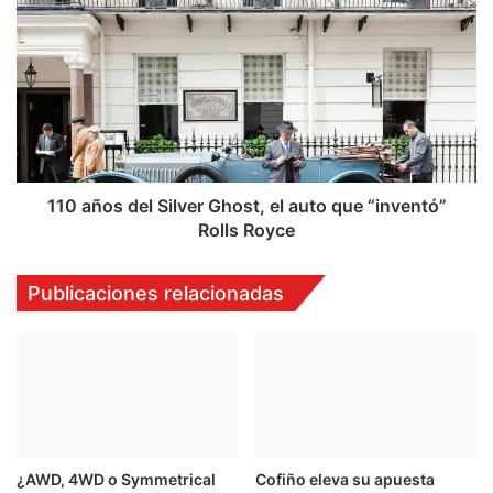
A
1
3
0
,
a
e
ñ
n
o
i
s
m
d
á
e
g
l
110 años del Silver Ghost, el auto que “inventó”
e
S
Rolls Royce
n
i
e
l
Publicaciones relacionadas
s
v
:
e
e
r
s
G
t
h
a
o
e
s
s
t
l
¿AWD, 4WD o Symmetrical
Cofiño eleva su apuesta
,