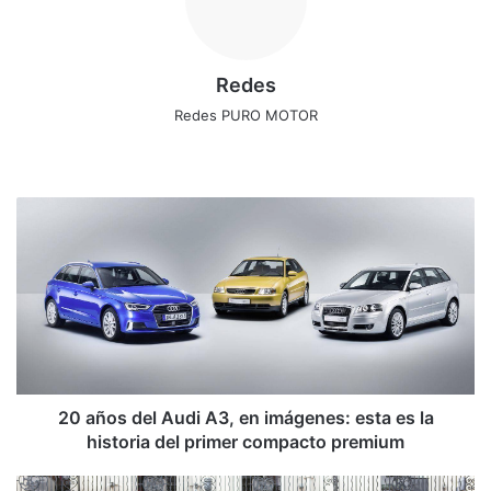
Redes
Redes PURO MOTOR
Siti
Fa
X
Ins
o
ce
tag
we
bo
ra
2
b
ok
m
0
a
ñ
o
s
d
e
l
A
20 años del Audi A3, en imágenes: esta es la
u
historia del primer compacto premium
d
i
1