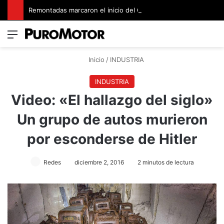
Remontadas marcaron el inicio del Campeonato de Invierno de Kartismo
Menú
Switch
B
Inicio
/
INDUSTRIA
INDUSTRIA
Video: «El hallazgo del siglo»
Un grupo de autos murieron
por esconderse de Hitler
Redes
diciembre 2, 2016
2 minutos de lectura