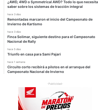
p
l
¿AWD, 4WD o Symmetrical AWD? Todo lo que necesita
a
s
saber sobre los sistemas de tracción integral
c
R
hace 3 días
t
o
Remontadas marcaron el inicio del Campeonato de
o
y
Invierno de Kartismo
p
c
r
e
hace 3 días
e
Finca Solimar, siguiente destino para el Campeonato
Nacional de Rally
m
i
hace 5 días
u
Triunfo en casa para Sami Pajari
m
hace 1 semana
Circuito corto recibirá a pilotos en el arranque del
Campeonato Nacional de Invierno
-Publicidad-