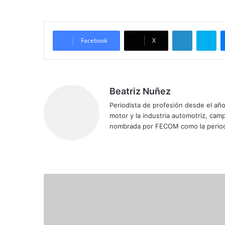
LinkedIn
Skype
Facebook
X
Beatriz Nuñez
Periodista de profesión desde el añ
motor y la industria automotriz, ca
nombrada por FECOM como la period
Siti
Fa
X
Yo
Ins
o
ce
uT
tag
we
bo
ub
ra
b
ok
e
m
S
e
g
ú
n