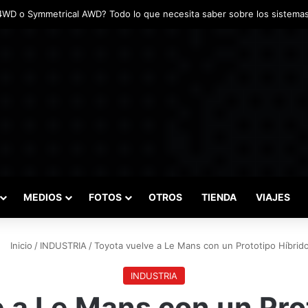
das marcaron el inicio del Campeonato de Invierno de Kartismo
MEDIOS
FOTOS
OTROS
TIENDA
VIAJES
Inicio
/
INDUSTRIA
/
Toyota vuelve a Le Mans con un Prototipo Híbrid
INDUSTRIA
 a Le Mans con un Pro