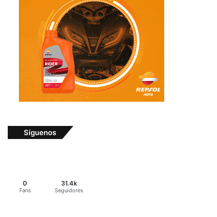
Síguenos
0
31.4k
Fans
Seguidores