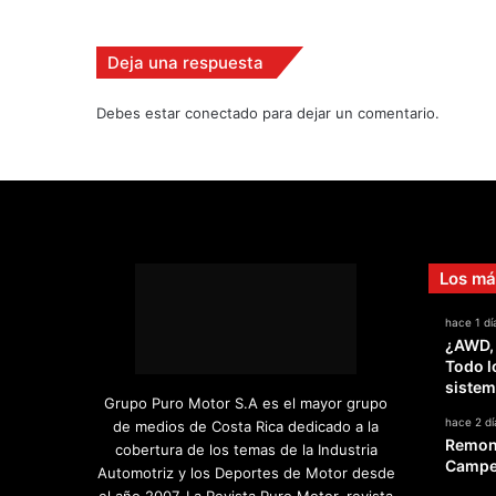
a
H
i
Deja una respuesta
r
v
Debes estar conectado para dejar un comentario.
o
n
e
n
Los má
hace 1 dí
¿AWD,
Todo l
sistem
Grupo Puro Motor S.A es el mayor grupo
hace 2 dí
de medios de Costa Rica dedicado a la
Remont
cobertura de los temas de la Industria
Campeo
Automotriz y los Deportes de Motor desde
el año 2007. La Revista Puro Motor, revista