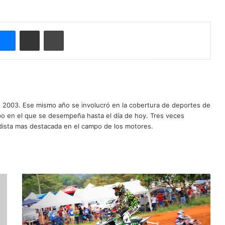
Messenger
Compartir por correo electrónico
Imprimir
o 2003. Ese mismo año se involucró en la cobertura de deportes de
mpo en el que se desempeña hasta el día de hoy. Tres veces
ista mas destacada en el campo de los motores.
D
o
b
l
e