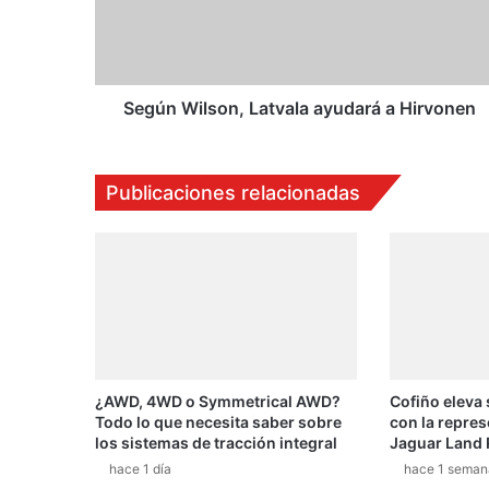
W
i
l
s
o
Según Wilson, Latvala ayudará a Hirvonen
n
,
L
Publicaciones relacionadas
a
t
v
a
l
a
a
y
u
¿AWD, 4WD o Symmetrical AWD?
Cofiño eleva
d
Todo lo que necesita saber sobre
con la repres
a
los sistemas de tracción integral
Jaguar Land 
r
hace 1 día
hace 1 seman
á