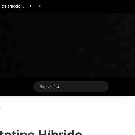
Facebook
X
YouTube
Instagram
TikTok
Acceso
Switch skin
Buscar
por
o
totipo Híbrido