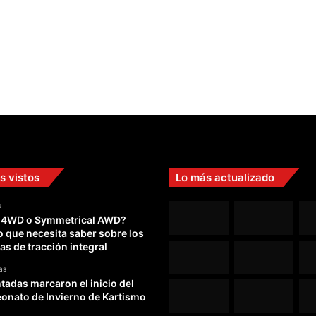
d
e
s
e
m
a
n
a
s vistos
Lo más actualizado
a
 4WD o Symmetrical AWD?
o que necesita saber sobre los
as de tracción integral
as
adas marcaron el inicio del
nato de Invierno de Kartismo