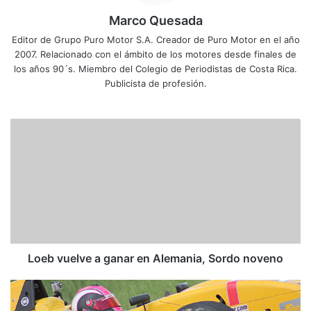
Marco Quesada
Editor de Grupo Puro Motor S.A. Creador de Puro Motor en el año
2007. Relacionado con el ámbito de los motores desde finales de
los años 90´s. Miembro del Colegio de Periodistas de Costa Rica.
Publicista de profesión.
L
o
e
b
v
u
e
l
v
e
Loeb vuelve a ganar en Alemania, Sordo noveno
a
g
C
a
o