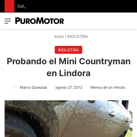
Cofiño eleva su apuesta premium con la representación exclusiva de Jaguar Land Rover en Costa Rica
Menú
Switch
B
Inicio
/
INDUSTRIA
INDUSTRIA
Probando el Mini Countryman
en Lindora
Marco Quesada
agosto 27, 2012
Menos de un minuto