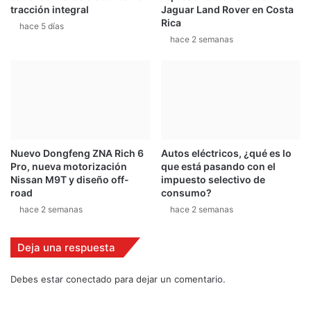
tracción integral
Jaguar Land Rover en Costa
e
l
Rica
hace 5 días
n
P
hace 2 semanas
o
a
n
a
m
G
P
S
e
Nuevo Dongfeng ZNA Rich 6
Autos eléctricos, ¿qué es lo
r
Pro, nueva motorización
que está pasando con el
i
Nissan M9T y diseño off-
impuesto selectivo de
e
road
consumo?
s
hace 2 semanas
hace 2 semanas
e
n
Deja una respuesta
V
e
n
Debes estar conectado para dejar un comentario.
e
z