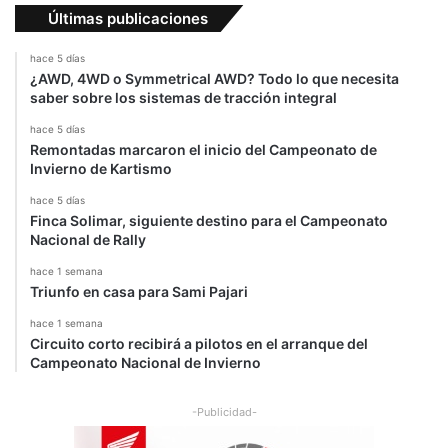
u
Últimas publicaciones
e
l
hace 5 días
a
¿AWD, 4WD o Symmetrical AWD? Todo lo que necesita
saber sobre los sistemas de tracción integral
hace 5 días
Remontadas marcaron el inicio del Campeonato de
Invierno de Kartismo
hace 5 días
Finca Solimar, siguiente destino para el Campeonato
Nacional de Rally
hace 1 semana
Triunfo en casa para Sami Pajari
hace 1 semana
Circuito corto recibirá a pilotos en el arranque del
Campeonato Nacional de Invierno
-Publicidad-