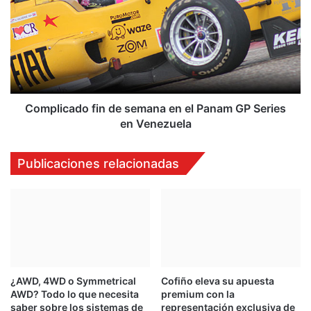
n
m
a
p
r
l
e
i
n
c
A
a
l
d
e
o
Complicado fin de semana en el Panam GP Series
m
f
en Venezuela
a
i
n
n
Publicaciones relacionadas
i
d
a
e
,
s
S
e
o
m
r
a
d
n
o
a
¿AWD, 4WD o Symmetrical
Cofiño eleva su apuesta
n
e
AWD? Todo lo que necesita
premium con la
o
n
saber sobre los sistemas de
representación exclusiva de
v
e