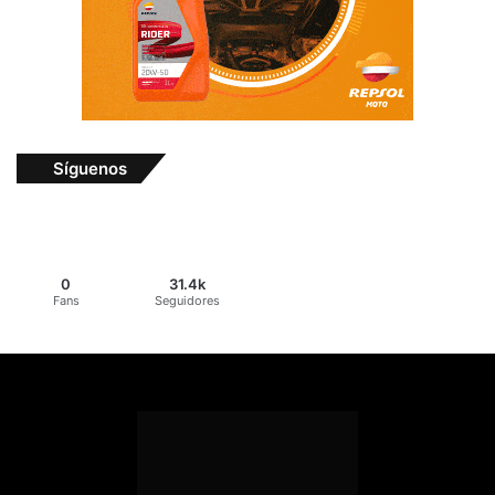
Síguenos
0
31.4k
Fans
Seguidores