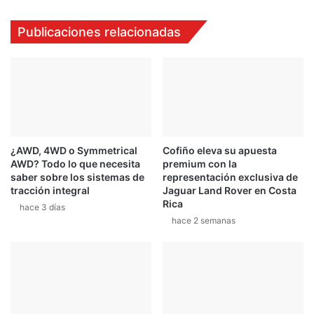
r
o
e
c
Publicaciones relacionadas
c
o
u
r
p
r
e
e
r
r
a
á
v
l
a
a
¿AWD, 4WD o Symmetrical
Cofiño eleva su apuesta
l
f
AWD? Todo lo que necesita
premium con la
i
i
saber sobre los sistemas de
representación exclusiva de
o
n
tracción integral
Jaguar Land Rover en Costa
s
a
Rica
hace 3 días
o
l
hace 2 semanas
s
d
p
e
u
l
n
C
t
T
o
C
s
C