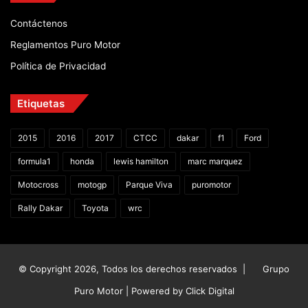
Contáctenos
Reglamentos Puro Motor
Política de Privacidad
Etiquetas
2015
2016
2017
CTCC
dakar
f1
Ford
formula1
honda
lewis hamilton
marc marquez
Motocross
motogp
Parque Viva
puromotor
Rally Dakar
Toyota
wrc
© Copyright 2026, Todos los derechos reservados |
Grupo
Puro Motor | Powered by
Click Digital