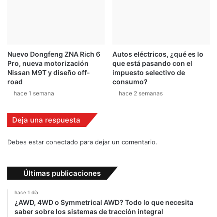
Últimas publicaciones
hace 1 día
¿AWD, 4WD o Symmetrical AWD? Todo lo que necesita
saber sobre los sistemas de tracción integral
hace 2 días
Remontadas marcaron el inicio del Campeonato de
Invierno de Kartismo
hace 2 días
Finca Solimar, siguiente destino para el Campeonato
Nacional de Rally
hace 4 días
Triunfo en casa para Sami Pajari
hace 1 semana
Circuito corto recibirá a pilotos en el arranque del
Campeonato Nacional de Invierno