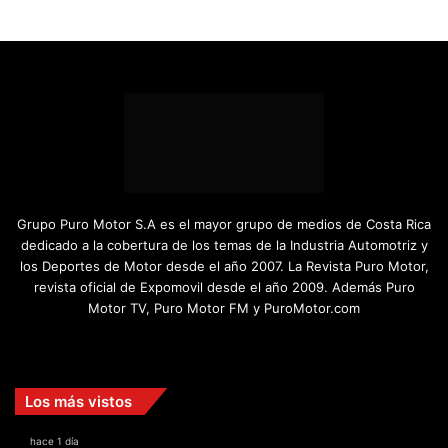
Motor TV, Puro Motor FM y PuroMotor.com
Facebook
X
YouTube
Instagram
TikTok
Los más vistos
hace 1 día
¿AWD, 4WD o Symmetrical AWD? Todo lo que necesita
saber sobre los sistemas de tracción integral
hace 2 días
Remontadas marcaron el inicio del Campeonato de
Invierno de Kartismo
hace 2 días
Finca Solimar, siguiente destino para el Campeonato
Nacional de Rally
hace 4 días
Triunfo en casa para Sami Pajari
Lo más actualizado