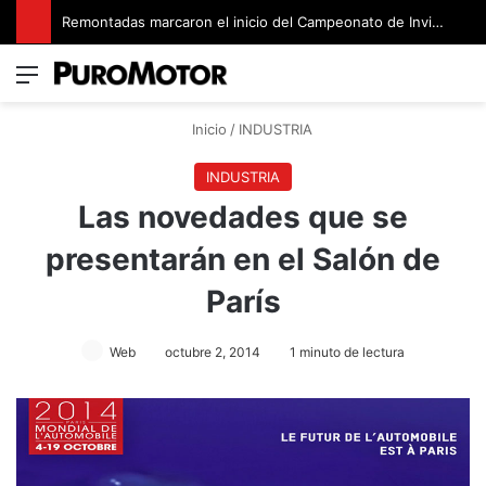
Remontadas marcaron el inicio del Campeonato de Invierno de Kartismo
Menú
Switch
B
Inicio
/
INDUSTRIA
INDUSTRIA
Las novedades que se
presentarán en el Salón de
París
Web
octubre 2, 2014
1 minuto de lectura