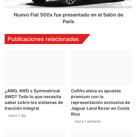
AWD? Todo lo que necesita
premium con la
t
saber sobre los sistemas de
representación exclusiva de
a
tracción integral
Jaguar Land Rover en Costa
d
Rica
hace 1 día
o
hace 1 semana
e
n
e
l
S
a
l
ó
Nuevo Dongfeng ZNA Rich 6
Autos eléctricos, ¿qué es lo
n
Pro, nueva motorización
que está pasando con el
d
Nissan M9T y diseño off-
impuesto selectivo de
e
road
consumo?
P
hace 1 semana
hace 2 semanas
a
r
Deja una respuesta
í
s
Debes estar conectado para dejar un comentario.