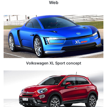
L
N
S
u
p
e
o
v
r
o
t
F
c
i
o
a
n
t
c
5
Nuevo Fiat 500x fue presentado en el Salón de
e
0
París
p
0
t
x
Publicaciones relacionadas
f
u
e
p
r
e
s
e
¿AWD, 4WD o Symmetrical
Cofiño eleva su apuesta
n