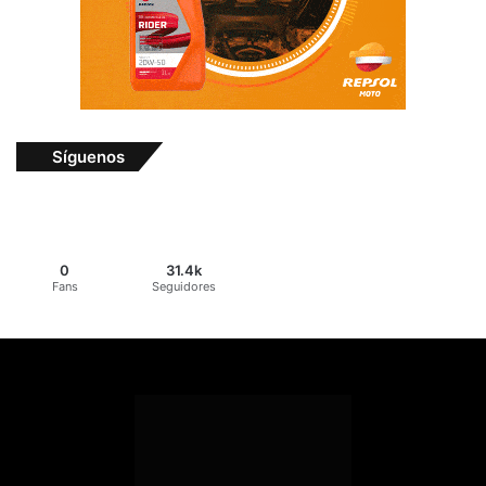
Síguenos
0
31.4k
Fans
Seguidores