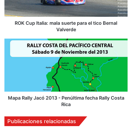
I
t
a
l
ROK Cup Italia: mala suerte para el tico Bernal
i
Valverde
a
:
M
m
a
a
p
l
a
a
R
s
a
u
l
e
l
r
y
t
J
Mapa Rally Jacó 2013 - Penúltima fecha Rally Costa
e
a
Rica
p
c
a
ó
Publicaciones relacionadas
r
2
a
0