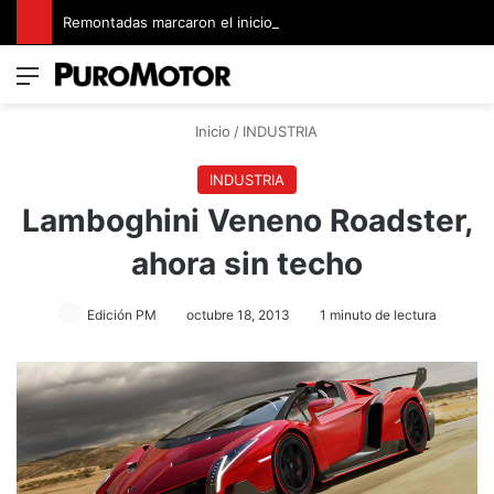
Remontadas marcaron el inicio del Campeonato de Invierno de Kartismo
Menú
Switch
B
Inicio
/
INDUSTRIA
INDUSTRIA
Lamboghini Veneno Roadster,
ahora sin techo
Edición PM
octubre 18, 2013
1 minuto de lectura