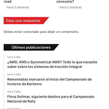
y
road
consumo?
C
hace 2 semanas
hace 2 semanas
o
s
Deja una respuesta
t
a
R
Debes estar conectado para dejar un comentario.
i
c
a
Últimas publicaciones
hace 4 días
¿AWD, 4WD o Symmetrical AWD? Todo lo que necesita
saber sobre los sistemas de tracción integral
hace 4 días
Remontadas marcaron el inicio del Campeonato de
Invierno de Kartismo
hace 5 días
Finca Solimar, siguiente destino para el Campeonato
Nacional de Rally
hace 6 días