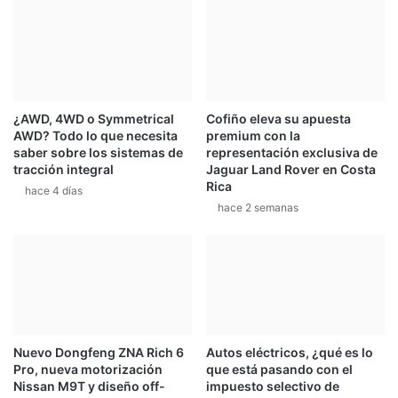
e
1
l
3
t
-
i
P
c
e
o
n
B
¿AWD, 4WD o Symmetrical
Cofiño eleva su apuesta
ú
AWD? Todo lo que necesita
premium con la
e
l
saber sobre los sistemas de
representación exclusiva de
r
t
tracción integral
Jaguar Land Rover en Costa
n
i
Rica
hace 4 días
a
m
hace 2 semanas
l
a
V
f
a
e
l
c
v
h
e
a
r
R
d
a
Nuevo Dongfeng ZNA Rich 6
Autos eléctricos, ¿qué es lo
e
l
Pro, nueva motorización
que está pasando con el
l
Nissan M9T y diseño off-
impuesto selectivo de