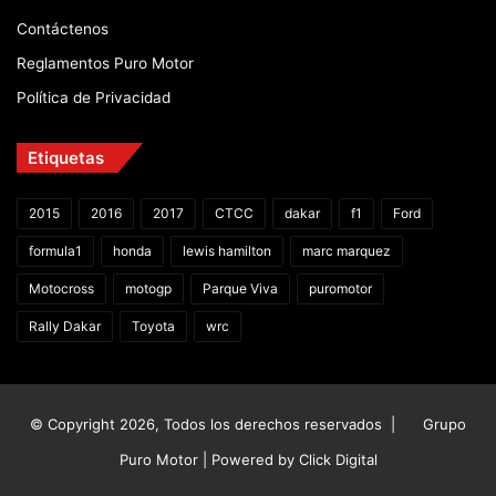
Contáctenos
Reglamentos Puro Motor
Política de Privacidad
Etiquetas
2015
2016
2017
CTCC
dakar
f1
Ford
formula1
honda
lewis hamilton
marc marquez
Motocross
motogp
Parque Viva
puromotor
Rally Dakar
Toyota
wrc
© Copyright 2026, Todos los derechos reservados |
Grupo
Puro Motor | Powered by
Click Digital