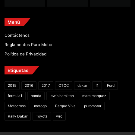
Menú
Contáctenos
Reglamentos Puro Motor
Política de Privacidad
Etiquetas
2015
2016
2017
CTCC
dakar
f1
Ford
formula1
honda
lewis hamilton
marc marquez
Motocross
motogp
Parque Viva
puromotor
Rally Dakar
Toyota
wrc