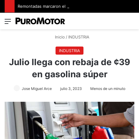
Remontadas marcaron el inicio del Campeonato de Invierno de Kartismo
Menú
Switch
B
Inicio
/
INDUSTRIA
INDUSTRIA
Julio llega con rebaja de ¢39
en gasolina súper
Jose Miguel Arce
julio 3, 2023
Menos de un minuto