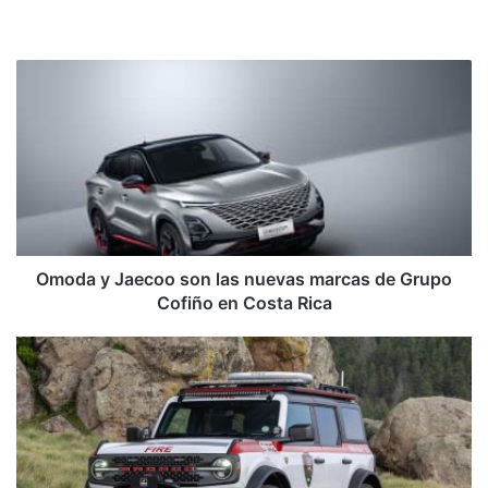
Sitio
web
Omoda
y
Jaecoo
son
las
nuevas
marcas
de
Grupo
Cofiño
Omoda y Jaecoo son las nuevas marcas de Grupo
en
Cofiño en Costa Rica
Costa
Rica
Bomberos
estrenarán
Broncos
preparadas
para
el
rescate