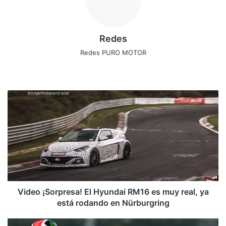
Redes
Redes PURO MOTOR
Siti
Fa
X
Ins
o
ce
tag
we
bo
ra
V
b
ok
m
i
d
e
o
¡
S
o
r
p
Video ¡Sorpresa! El Hyundai RM16 es muy real, ya
r
está rodando en Nürburgring
e
s
P