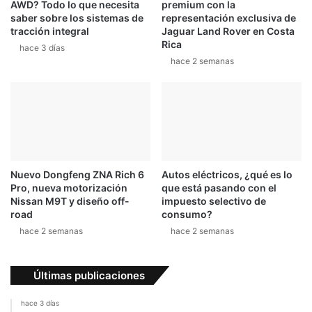
AWD? Todo lo que necesita
premium con la
e
o
saber sobre los sistemas de
representación exclusiva de
a
c
tracción integral
Jaguar Land Rover en Costa
l
a
Rica
hace 3 días
,
c
hace 2 semanas
y
a
a
r
e
r
s
e
t
r
á
a
r
d
o
e
Nuevo Dongfeng ZNA Rich 6
Autos eléctricos, ¿qué es lo
d
M
Pro, nueva motorización
que está pasando con el
a
o
Nissan M9T y diseño off-
impuesto selectivo de
n
t
road
consumo?
d
o
hace 2 semanas
hace 2 semanas
o
3
e
e
n
n
Últimas publicaciones
N
S
ü
e
hace 3 días