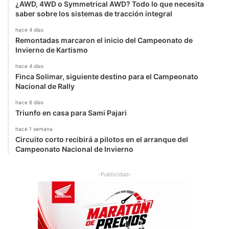
r
p
¿AWD, 4WD o Symmetrical AWD? Todo lo que necesita
b
a
saber sobre los sistemas de tracción integral
u
n
hace 4 días
r
g
Remontadas marcaron el inicio del Campeonato de
g
Invierno de Kartismo
r
i
hace 4 días
n
Finca Solimar, siguiente destino para el Campeonato
Nacional de Rally
g
hace 6 días
Triunfo en casa para Sami Pajari
hace 1 semana
Circuito corto recibirá a pilotos en el arranque del
Campeonato Nacional de Invierno
-Publicidad-