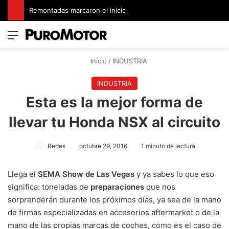
Remontadas marcaron el inicio del Campeonato de Invierno de Kartismo
Menú
Switch
B
Inicio
/
INDUSTRIA
INDUSTRIA
Esta es la mejor forma de
llevar tu Honda NSX al circuito
Redes
octubre 29, 2016
1 minuto de lectura
Llega el
SEMA Show de Las Vegas
y ya sabes lo que eso
significa: toneladas de
preparaciones
que nos
sorprenderán durante los próximos días, ya sea de la mano
de firmas especializadas en accesorios aftermarket o de la
mano de las propias marcas de coches, como es el caso de