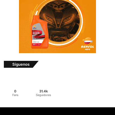
Síguenos
0
31.4k
Fans
Seguidores