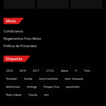
Menú
Contáctenos
Reglamentos Puro Motor
Política de Privacidad
Etiquetas
2015
2016
2017
CTCC
dakar
f1
Ford
formula1
honda
lewis hamilton
marc marquez
Motocross
motogp
Parque Viva
puromotor
Rally Dakar
Toyota
wrc