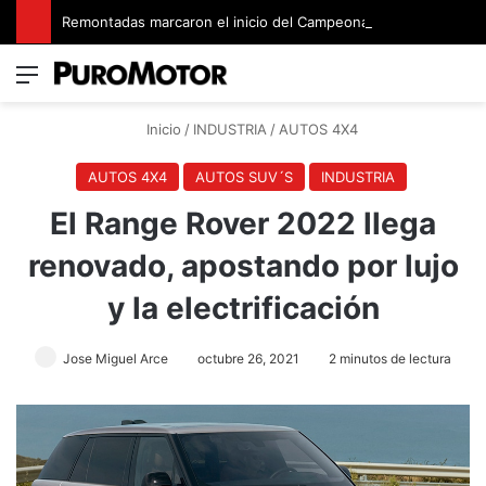
Remontadas marcaron el inicio del Campeonato de Invierno de Kartismo
Menú
Switch
B
Inicio
/
INDUSTRIA
/
AUTOS 4X4
AUTOS 4X4
AUTOS SUV´S
INDUSTRIA
El Range Rover 2022 llega
renovado, apostando por lujo
y la electrificación
Jose Miguel Arce
octubre 26, 2021
2 minutos de lectura