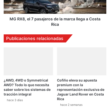
la
marca
llega
a
MG RX8, el 7 pasajeros de la marca llega a Costa
Costa
Rica
Rica
Publicaciones relacionadas
¿AWD, 4WD o Symmetrical
Cofiño eleva su apuesta
AWD? Todo lo que necesita
premium con la
saber sobre los sistemas de
representación exclusiva de
tracción integral
Jaguar Land Rover en Costa
Rica
hace 3 días
hace 2 semanas