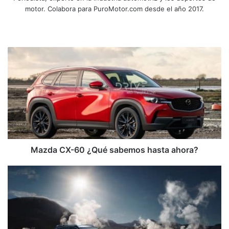
motor. Colabora para PuroMotor.com desde el año 2017.
Sitio
web
Mazda
CX-
60
¿Qué
sabemos
hasta
ahora?
Mazda CX-60 ¿Qué sabemos hasta ahora?
MG
RX8,
el
7
pasajeros
de