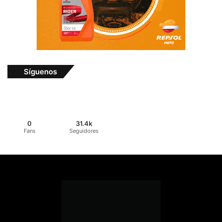
Síguenos
0
31.4k
Fans
Seguidores