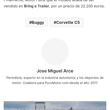
vendido en
Bring a Trailer
, por un precio de 22.200 euros.
Buggy
Corvette C5
Jose Miguel Arce
Periodista, experto en la industria automotriz y los deportes de
motor. Colabora para PuroMotor.com desde el año 2017.
Sitio
web
Los
deportes