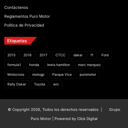
Contáctenos
Reglamentos Puro Motor
Política de Privacidad
Etiquetas
2015
2016
2017
CTCC
dakar
f1
Ford
formula1
honda
lewis hamilton
marc marquez
Motocross
motogp
Parque Viva
puromotor
Rally Dakar
Toyota
wrc
© Copyright 2026, Todos los derechos reservados |
Grupo
Puro Motor | Powered by
Click Digital