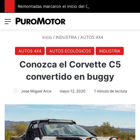
Remontadas marcaron el inicio del Campeonato de Invierno de Kartismo
Menú
Switch
B
Inicio
/
INDUSTRIA
/
AUTOS 4X4
AUTOS 4X4
AUTOS ECOLÓGICOS
INDUSTRIA
Conozca el Corvette C5
convertido en buggy
Jose Miguel Arce
mayo 12, 2020
1 minuto de lectura