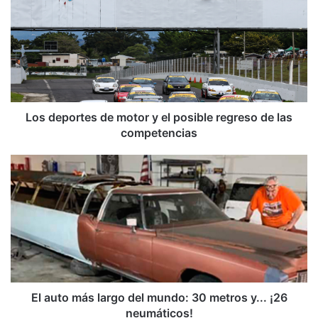
de
motor
y
el
posible
regreso
de
las
Los deportes de motor y el posible regreso de las
competencias
competencias
El
auto
más
largo
del
mundo:
30
metros
y...
¡26
El auto más largo del mundo: 30 metros y... ¡26
neumáticos!
neumáticos!