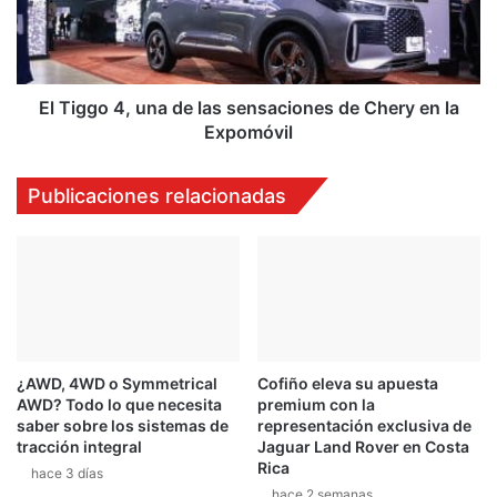
las
sensaciones
de
Chery
en
El Tiggo 4, una de las sensaciones de Chery en la
la
Expomóvil
Expomóvil
Publicaciones relacionadas
¿AWD, 4WD o Symmetrical
Cofiño eleva su apuesta
AWD? Todo lo que necesita
premium con la
saber sobre los sistemas de
representación exclusiva de
tracción integral
Jaguar Land Rover en Costa
Rica
hace 3 días
hace 2 semanas