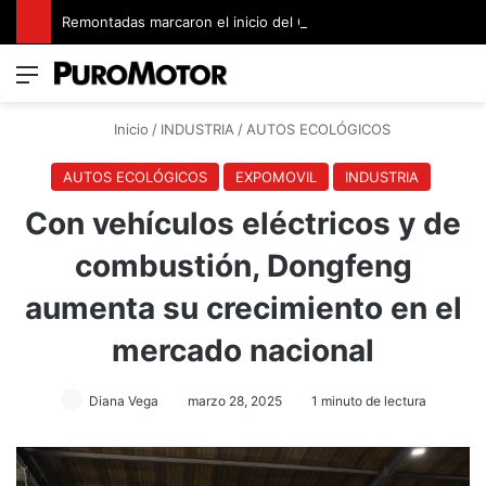
Remontadas marcaron el inicio del Campeonato de Invierno de Kartismo
Menú
Switch
B
Inicio
/
INDUSTRIA
/
AUTOS ECOLÓGICOS
AUTOS ECOLÓGICOS
EXPOMOVIL
INDUSTRIA
Con vehículos eléctricos y de
combustión, Dongfeng
aumenta su crecimiento en el
mercado nacional
Diana Vega
marzo 28, 2025
1 minuto de lectura