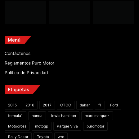
Menú
Contáctenos
Reglamentos Puro Motor
Política de Privacidad
Etiquetas
2015
2016
2017
CTCC
dakar
f1
Ford
formula1
honda
lewis hamilton
marc marquez
Motocross
motogp
Parque Viva
puromotor
Rally Dakar
Toyota
wrc