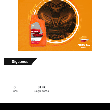
Síguenos
0
31.4k
Fans
Seguidores