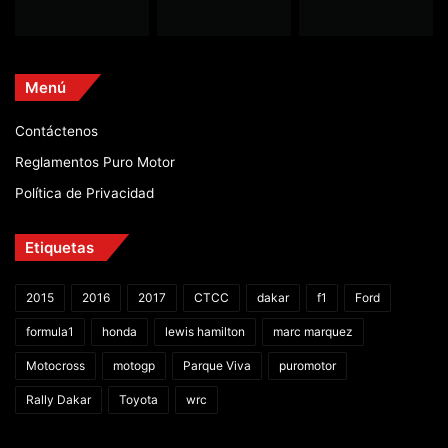
Menú
Contáctenos
Reglamentos Puro Motor
Política de Privacidad
Etiquetas
2015
2016
2017
CTCC
dakar
f1
Ford
formula1
honda
lewis hamilton
marc marquez
Motocross
motogp
Parque Viva
puromotor
Rally Dakar
Toyota
wrc