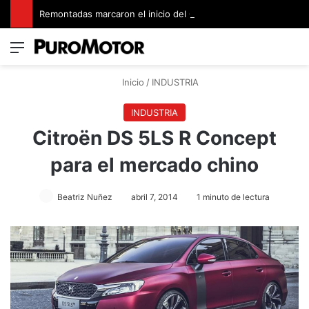
Remontadas marcaron el inicio del Campeonato de Invierno de Kartismo
Menú
Switch
B
Inicio
/
INDUSTRIA
INDUSTRIA
Citroën DS 5LS R Concept
para el mercado chino
Beatriz Nuñez
abril 7, 2014
1 minuto de lectura