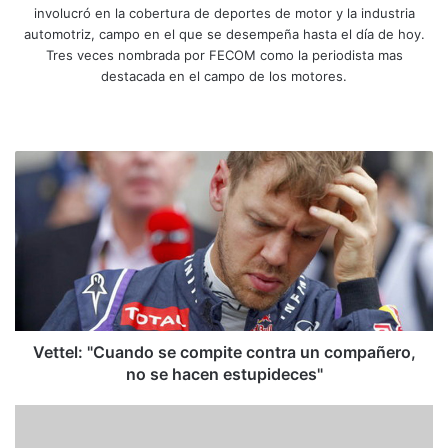
involucró en la cobertura de deportes de motor y la industria
automotriz, campo en el que se desempeña hasta el día de hoy.
Tres veces nombrada por FECOM como la periodista mas
destacada en el campo de los motores.
Siti
Fa
X
Yo
Ins
o
ce
uT
tag
we
bo
ub
ra
V
b
ok
e
m
e
t
t
e
l
:
"
C
u
Vettel: "Cuando se compite contra un compañero,
a
no se hacen estupideces"
n
d
V
o
i