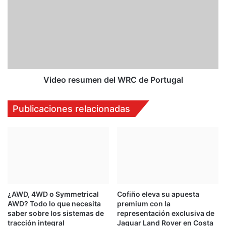
s
d
e
e
c
o
o
r
m
e
p
s
i
u
t
m
Video resumen del WRC de Portugal
e
e
c
n
Publicaciones relacionadas
o
d
n
e
t
l
r
W
a
R
u
C
n
d
c
e
¿AWD, 4WD o Symmetrical
Cofiño eleva su apuesta
o
P
AWD? Todo lo que necesita
premium con la
m
o
saber sobre los sistemas de
representación exclusiva de
p
r
tracción integral
Jaguar Land Rover en Costa
a