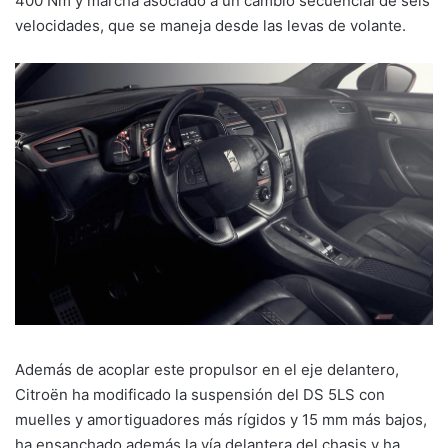
400 Nm y marcha asociado a un cambio secuencial de seis
velocidades, que se maneja desde las levas de volante.
Además de acoplar este propulsor en el eje delantero,
Citroën ha modificado la suspensión del DS 5LS con
muelles y amortiguadores más rígidos y 15 mm más bajos,
ha ensanchado además la vía delantera del chasis y ha