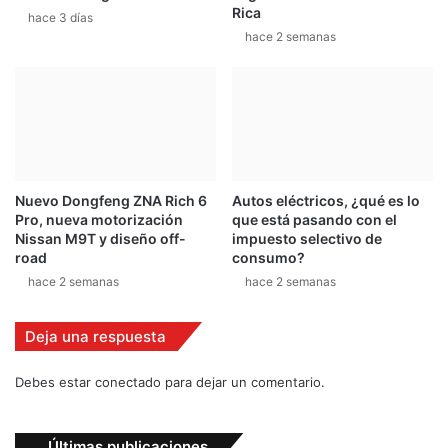
t
Rica
hace 3 días
ñ
u
hace 2 semanas
e
g
r
a
o
l
,
n
o
s
e
Nuevo Dongfeng ZNA Rich 6
Autos eléctricos, ¿qué es lo
h
Pro, nueva motorización
que está pasando con el
a
Nissan M9T y diseño off-
impuesto selectivo de
c
road
consumo?
e
hace 2 semanas
hace 2 semanas
n
e
Deja una respuesta
s
t
u
Debes estar conectado para dejar un comentario.
p
i
d
Últimas publicaciones