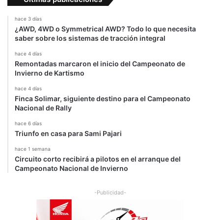
e
c
hace 3 días
e
¿AWD, 4WD o Symmetrical AWD? Todo lo que necesita
saber sobre los sistemas de tracción integral
s
"
hace 4 días
Remontadas marcaron el inicio del Campeonato de
Invierno de Kartismo
hace 4 días
Finca Solimar, siguiente destino para el Campeonato
Nacional de Rally
hace 6 días
Triunfo en casa para Sami Pajari
hace 1 semana
Circuito corto recibirá a pilotos en el arranque del
Campeonato Nacional de Invierno
-Publicidad-