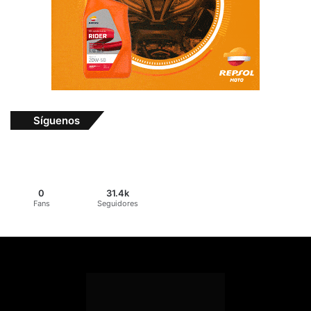
Síguenos
0
31.4k
Fans
Seguidores