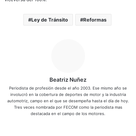
Ley de Tránsito
Reformas
Beatriz Nuñez
Periodista de profesión desde el año 2003. Ese mismo año se
involucró en la cobertura de deportes de motor y la industria
automotriz, campo en el que se desempeña hasta el día de hoy.
Tres veces nombrada por FECOM como la periodista mas
destacada en el campo de los motores.
Siti
Fa
X
Yo
Ins
o
ce
uT
tag