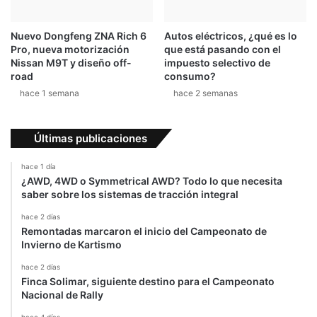
v
d
o
o
Nuevo Dongfeng ZNA Rich 6
Autos eléctricos, ¿qué es lo
l
e
Pro, nueva motorización
que está pasando con el
a
l
Nissan M9T y diseño off-
impuesto selectivo de
d
é
road
consumo?
o
c
hace 1 semana
hace 2 semanas
r
t
e
r
s
i
Últimas publicaciones
c
o
hace 1 día
¿AWD, 4WD o Symmetrical AWD? Todo lo que necesita
saber sobre los sistemas de tracción integral
hace 2 días
Remontadas marcaron el inicio del Campeonato de
Invierno de Kartismo
hace 2 días
Finca Solimar, siguiente destino para el Campeonato
Nacional de Rally
hace 4 días