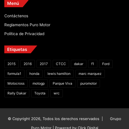
Menú
Contáctenos
Reglamentos Puro Motor
Política de Privacidad
Etiquetas
2015
2016
2017
CTCC
dakar
f1
Ford
formula1
honda
lewis hamilton
marc marquez
Motocross
motogp
Parque Viva
puromotor
Rally Dakar
Toyota
wrc
© Copyright 2026, Todos los derechos reservados |
Grupo
Puro Motor | Powered by
Click Digital