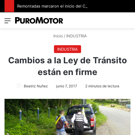
Remontadas marcaron el inicio del Campeonato de Invierno de Kartismo
Menú
Switch
B
Inicio
/
INDUSTRIA
INDUSTRIA
Cambios a la Ley de Tránsito
están en firme
Beatriz Nuñez
junio 7, 2017
2 minutos de lectura