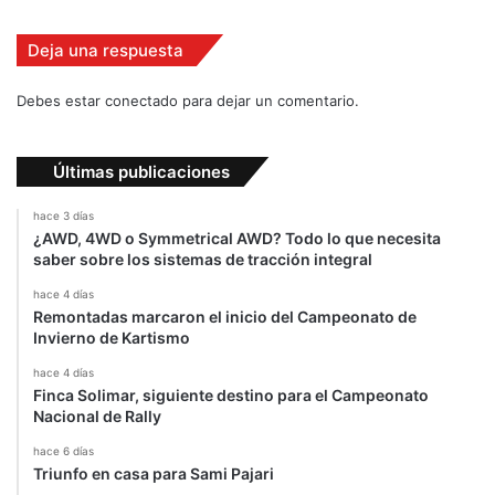
c
a
Deja una respuesta
m
p
e
Debes estar conectado para dejar un comentario.
o
n
a
Últimas publicaciones
t
o
hace 3 días
2
¿AWD, 4WD o Symmetrical AWD? Todo lo que necesita
saber sobre los sistemas de tracción integral
0
1
hace 4 días
5
Remontadas marcaron el inicio del Campeonato de
Invierno de Kartismo
hace 4 días
Finca Solimar, siguiente destino para el Campeonato
Nacional de Rally
hace 6 días
Triunfo en casa para Sami Pajari