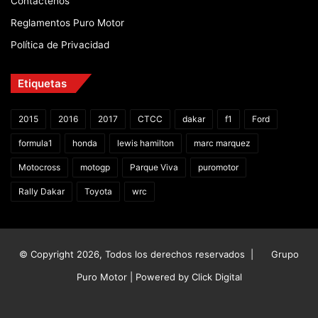
Contáctenos
Reglamentos Puro Motor
Política de Privacidad
Etiquetas
2015
2016
2017
CTCC
dakar
f1
Ford
formula1
honda
lewis hamilton
marc marquez
Motocross
motogp
Parque Viva
puromotor
Rally Dakar
Toyota
wrc
© Copyright 2026, Todos los derechos reservados |
Grupo
Puro Motor | Powered by
Click Digital
Facebook
X
YouTube
Instagram
TikTok