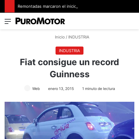
Remontadas marcaron el inicio del Campeonato de Invierno de Kartismo
Menú
Switch
B
Inicio
/
INDUSTRIA
INDUSTRIA
Fiat consigue un record
Guinness
Web
enero 13, 2015
1 minuto de lectura