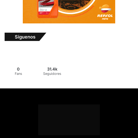
Síguenos
0
31.4k
Fans
Seguidores