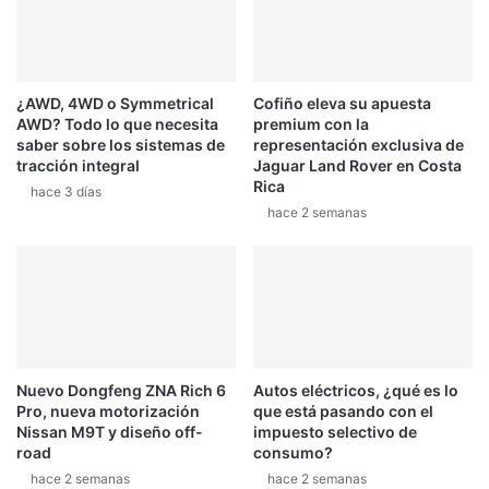
c
e
i
l
ó
b
n
a
¿AWD, 4WD o Symmetrical
Cofiño eleva su apuesta
5
n
AWD? Todo lo que necesita
premium con la
e
d
saber sobre los sistemas de
representación exclusiva de
s
e
tracción integral
Jaguar Land Rover en Costa
t
r
Rica
hace 3 días
r
a
hace 2 semanas
e
z
l
o
l
d
a
e
s
s
a
l
i
Nuevo Dongfeng ZNA Rich 6
Autos eléctricos, ¿qué es lo
d
Pro, nueva motorización
que está pasando con el
a
Nissan M9T y diseño off-
impuesto selectivo de
a
road
consumo?
l
hace 2 semanas
hace 2 semanas