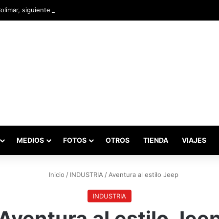
Solimar, siguiente destino para el Campeonato Nacional de Rally
MEDIOS
FOTOS
OTROS
TIENDA
VIAJES
Inicio
/
INDUSTRIA
/
Aventura al estilo Jeep
INDUSTRIA
Aventura al estilo Jee