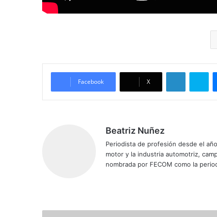
LinkedIn
Skype
Facebook
X
Beatriz Nuñez
Periodista de profesión desde el añ
motor y la industria automotriz, ca
nombrada por FECOM como la period
Siti
Fa
X
Yo
Ins
o
ce
uT
tag
we
bo
ub
ra
b
ok
e
m
N