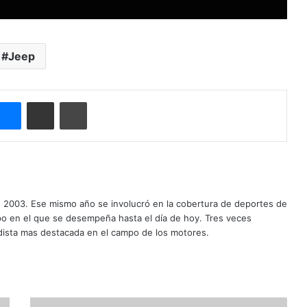
Jeep
Messenger
Compartir por correo electrónico
Imprimir
o 2003. Ese mismo año se involucró en la cobertura de deportes de
mpo en el que se desempeña hasta el día de hoy. Tres veces
ista mas destacada en el campo de los motores.
V