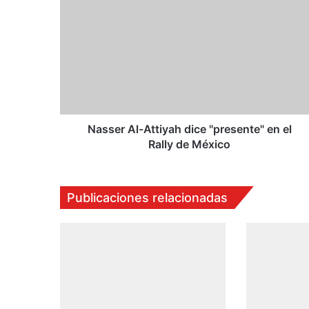
a
s
s
e
r
A
l
-
A
Nasser Al-Attiyah dice "presente" en el
t
Rally de México
t
i
y
Publicaciones relacionadas
a
h
d
i
c
e
"
p