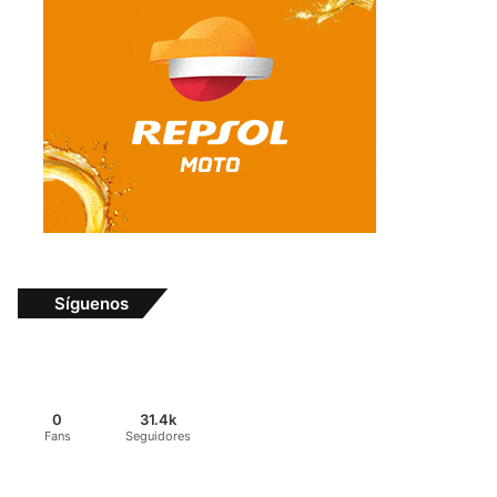
Síguenos
0
31.4k
Fans
Seguidores