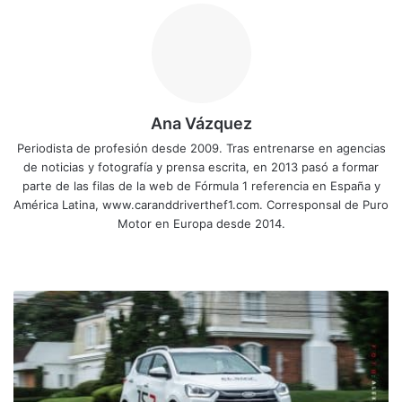
Ana Vázquez
Periodista de profesión desde 2009. Tras entrenarse en agencias
de noticias y fotografía y prensa escrita, en 2013 pasó a formar
parte de las filas de la web de Fórmula 1 referencia en España y
América Latina, www.caranddriverthef1.com. Corresponsal de Puro
Motor en Europa desde 2014.
Sitio
Facebook
X
YouTube
Instagram
web
JAC
JS2
está
listo
para
liderar