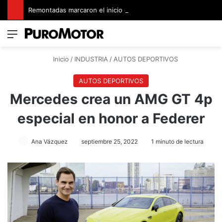
Remontadas marcaron el inicio del Campeonato de Invierno de Kartismo
Menú
Switch
B
Inicio
/
INDUSTRIA
/
AUTOS DEPORTIVOS
AUTOS DEPORTIVOS
Mercedes crea un AMG GT 4p
especial en honor a Federer
Ana Vázquez
septiembre 25, 2022
1 minuto de lectura