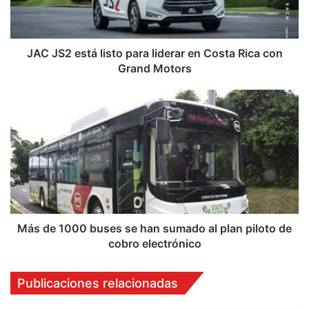
en
Costa
Rica
con
JAC JS2 está listo para liderar en Costa Rica con
Grand
Grand Motors
Motors
Más
de
1000
buses
se
han
sumado
al
plan
piloto
Más de 1000 buses se han sumado al plan piloto de
de
cobro electrónico
cobro
electrónico
Publicaciones relacionadas