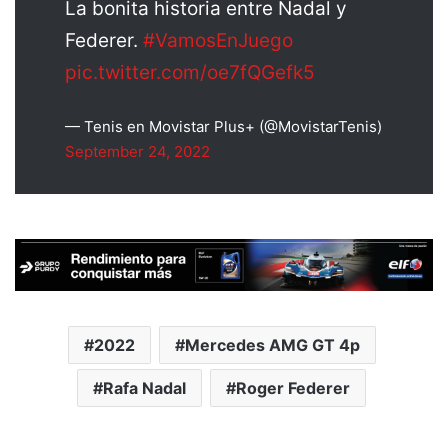
La bonita historia entre Nadal y
Federer.
#VamosEnJuego
pic.twitter.com/oe7fQGefk5
— Tenis en Movistar Plus+ (@MovistarTenis)
September 24, 2022
2022
Mercedes AMG GT 4p
Rafa Nadal
Roger Federer