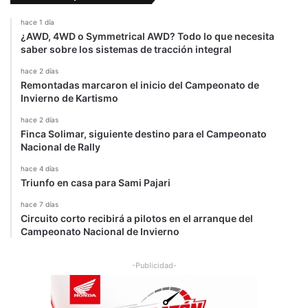
r
l
hace 1 día
t
o
¿AWD, 4WD o Symmetrical AWD? Todo lo que necesita
u
s
saber sobre los sistemas de tracción integral
y
l
o
i
hace 2 días
Remontadas marcaron el inicio del Campeonato de
m
Invierno de Kartismo
p
i
hace 2 días
o
Finca Solimar, siguiente destino para el Campeonato
s
Nacional de Rally
hace 4 días
Triunfo en casa para Sami Pajari
hace 7 días
Circuito corto recibirá a pilotos en el arranque del
Campeonato Nacional de Invierno
-Publicidad-