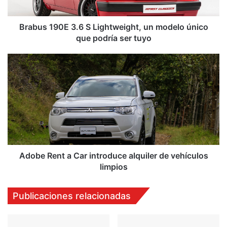
9
0
E
Brabus 190E 3.6 S Lightweight, un modelo único
3
que podría ser tuyo
.
6
A
S
d
L
o
i
b
g
e
h
R
t
e
w
n
e
t
i
a
Adobe Rent a Car introduce alquiler de vehículos
g
C
limpios
h
a
t
r
Publicaciones relacionadas
,
i
u
n
n
t