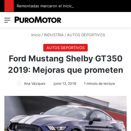
Remontadas marcaron el inicio del Campeonato de Invierno de Kartismo
Menú
Switch
B
Inicio
/
INDUSTRIA
/
AUTOS DEPORTIVOS
AUTOS DEPORTIVOS
Ford Mustang Shelby GT350
2019: Mejoras que prometen
Ana Vázquez
junio 12, 2018
1 minuto de lectura