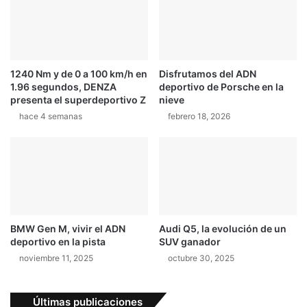
m
r
o
o
d
d
e
u
l
c
o
1240 Nm y de 0 a 100 km/h en
Disfrutamos del ADN
e
1.96 segundos, DENZA
deportivo de Porsche en la
ú
a
presenta el superdeportivo Z
nieve
n
l
i
hace 4 semanas
febrero 18, 2026
q
c
u
o
i
q
l
u
e
e
r
p
d
o
e
BMW Gen M, vivir el ADN
Audi Q5, la evolución de un
d
v
deportivo en la pista
SUV ganador
r
e
noviembre 11, 2025
octubre 30, 2025
í
h
a
í
s
c
Últimas publicaciones
e
u