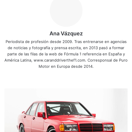
Ana Vázquez
Periodista de profesión desde 2009. Tras entrenarse en agencias
de noticias y fotografía y prensa escrita, en 2013 pasó a formar
parte de las filas de la web de Fórmula 1 referencia en España y
América Latina, www.caranddriverthef1.com. Corresponsal de Puro
Motor en Europa desde 2014.
Siti
Fa
X
Yo
Ins
o
ce
uT
tag
we
bo
ub
ra
B
b
ok
e
m
r
a
b
u
s
1