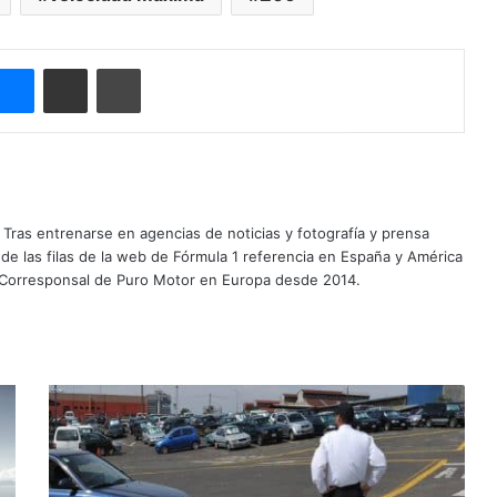
ype
Messenger
Compartir por correo electrónico
Imprimir
Tras entrenarse en agencias de noticias y fotografía y prensa
 de las filas de la web de Fórmula 1 referencia en España y América
 Corresponsal de Puro Motor en Europa desde 2014.
70%
de
los
que
realizan