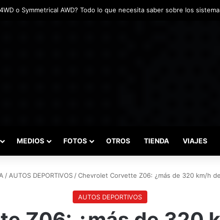
adas marcaron el inicio del Campeonato de Invierno de Kartismo
MEDIOS
FOTOS
OTROS
TIENDA
VIAJES
A
/
AUTOS DEPORTIVOS
/
Chevrolet Corvette Z06: ¿más de 320 km/h d
AUTOS DEPORTIVOS
te Z06: ¿más de 320 