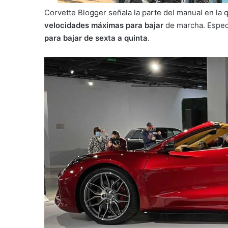
Corvette Blogger señala la parte del manual en la
velocidades máximas para bajar
de marcha. Espec
para bajar de sexta a quinta
.