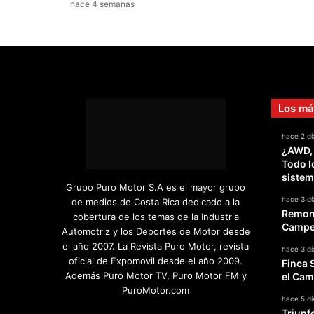
hace 4 semanas
Los má
hace 2 dí
¿AWD,
Todo l
sistem
Grupo Puro Motor S.A es el mayor grupo
hace 3 dí
de medios de Costa Rica dedicado a la
Remont
cobertura de los temas de la Industria
Campeo
Automotriz y los Deportes de Motor desde
el año 2007. La Revista Puro Motor, revista
hace 3 dí
oficial de Expomovil desde el año 2009.
Finca 
Además Puro Motor TV, Puro Motor FM y
el Cam
PuroMotor.com
hace 5 dí
Triunf