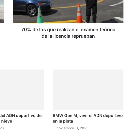
el
examen
teórico
de
la
70% de los que realizan el examen teórico
licencia
de la licencia reprueban
reprueban
del ADN deportivo de
BMW Gen M, vivir el ADN deportivo
 nieve
en la pista
026
noviembre 11, 2025