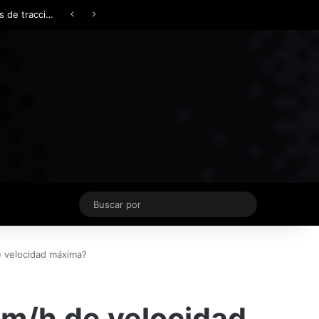
Facebook
X
YouTube
Instagram
TikTok
Acceso
Switch skin
Buscar
por
e velocidad máxima?
km/h de velocidad