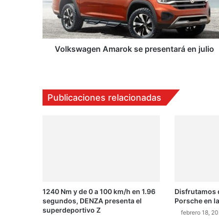
julio
Volkswagen Amarok se presentará en julio
Publicaciones relacionadas
1240 Nm y de 0 a 100 km/h en 1.96
Disfrutamos 
segundos, DENZA presenta el
Porsche en la
superdeportivo Z
febrero 18, 2