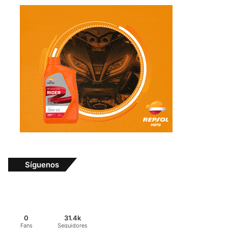
Síguenos
0
31.4k
Fans
Seguidores