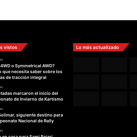
s vistos
Lo más actualizado
as
 4WD o Symmetrical AWD?
o que necesita saber sobre los
as de tracción integral
as
adas marcaron el inicio del
nato de Invierno de Kartismo
as
Solimar, siguiente destino para
peonato Nacional de Rally
as
o en casa para Sami Pajari