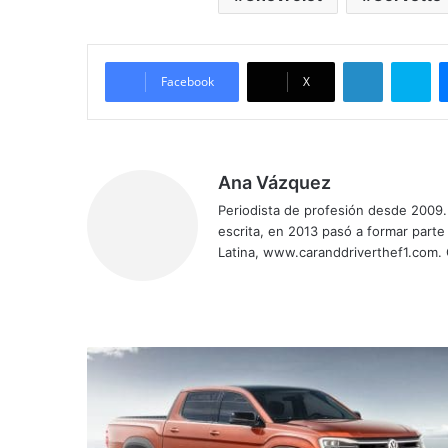
LinkedIn
Sk
Facebook
X
Ana Vázquez
Periodista de profesión desde 2009. 
escrita, en 2013 pasó a formar parte
Latina, www.caranddriverthef1.com.
Sitio
Facebook
X
YouTube
Instagram
web
Volkswagen
Amarok
se
presentará
en