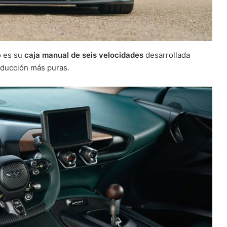
o es su
caja manual de seis velocidades
desarrollada
nducción más puras.