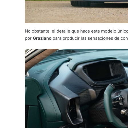
No obstante, el detalle que hace este modelo únic
por
Graziano
para producir las sensaciones de co