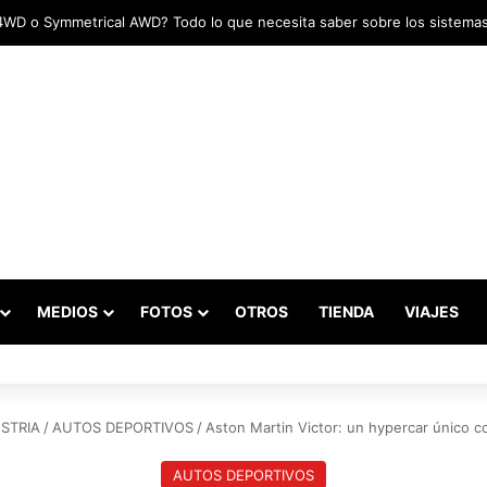
das marcaron el inicio del Campeonato de Invierno de Kartismo
MEDIOS
FOTOS
OTROS
TIENDA
VIAJES
STRIA
/
AUTOS DEPORTIVOS
/
Aston Martin Victor: un hypercar único c
AUTOS DEPORTIVOS