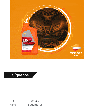
Síguenos
0
31.4k
Fans
Seguidores