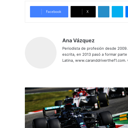
LinkedIn
Sk
Facebook
X
Ana Vázquez
Periodista de profesión desde 2009. 
escrita, en 2013 pasó a formar parte
Latina, www.caranddriverthef1.com.
Sitio
Facebook
X
YouTube
Instagram
web
Llegó
la
pole
94
para
Hamilton,
su