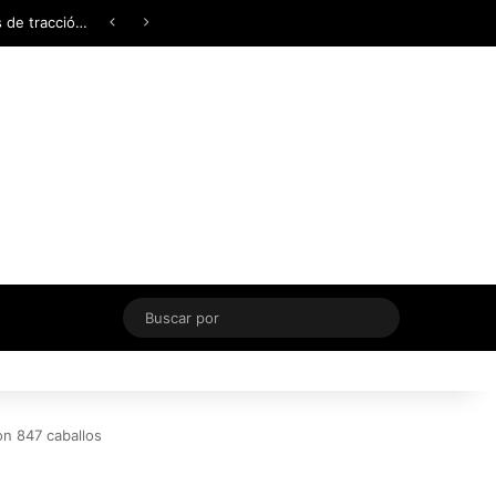
Facebook
X
YouTube
Instagram
TikTok
Acceso
Switch skin
Buscar
por
on 847 caballos