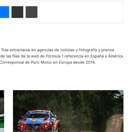
ype
Messenger
Compartir por correo electrónico
Imprimir
Tras entrenarse en agencias de noticias y fotografía y prensa
 de las filas de la web de Fórmula 1 referencia en España y América
 Corresponsal de Puro Motor en Europa desde 2014.
Tanak
gana
sin
dificultades
en
casa