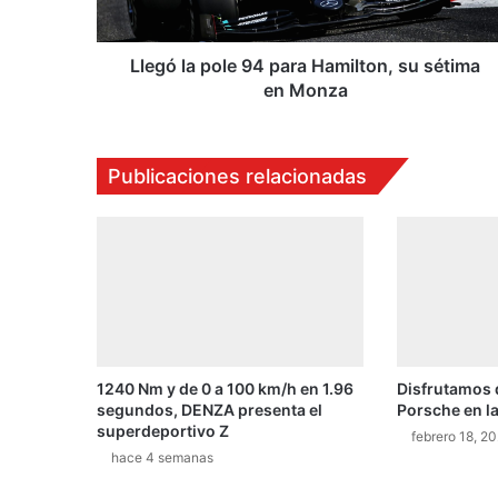
sétima
en
Monza
Llegó la pole 94 para Hamilton, su sétima
en Monza
Publicaciones relacionadas
1240 Nm y de 0 a 100 km/h en 1.96
Disfrutamos 
segundos, DENZA presenta el
Porsche en la
superdeportivo Z
febrero 18, 2
hace 4 semanas