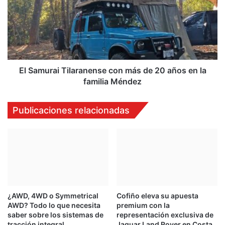
con
más
de
20
años
en
la
El Samurai Tilaranense con más de 20 años en la
familia
familia Méndez
Méndez
Publicaciones relacionadas
¿AWD, 4WD o Symmetrical
Cofiño eleva su apuesta
AWD? Todo lo que necesita
premium con la
saber sobre los sistemas de
representación exclusiva de
tracción integral
Jaguar Land Rover en Costa