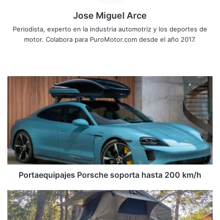
Jose Miguel Arce
Periodista, experto en la industria automotriz y los deportes de
motor. Colabora para PuroMotor.com desde el año 2017.
Sitio
web
Portaequipajes
Porsche
soporta
hasta
200
km/h
Portaequipajes Porsche soporta hasta 200 km/h
El
Samurai
Tilaranense