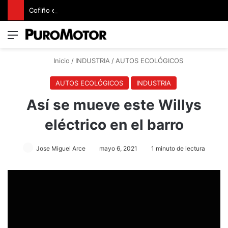
Cofiño eleva su apuesta premium con la representación exclusiva de Jaguar Land Rover en Costa Rica
Menú
Switch
B
Inicio
/
INDUSTRIA
/
AUTOS ECOLÓGICOS
AUTOS ECOLÓGICOS
INDUSTRIA
Así se mueve este Willys
eléctrico en el barro
Jose Miguel Arce
mayo 6, 2021
1 minuto de lectura