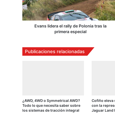
l
i
d
e
r
Evans lidera el rally de Polonia tras la
a
primera especial
e
l
r
Publicaciones relacionadas
a
l
l
y
d
e
P
o
l
¿AWD, 4WD o Symmetrical AWD?
Cofiño eleva
o
Todo lo que necesita saber sobre
con la repres
n
los sistemas de tracción integral
Jaguar Land 
i