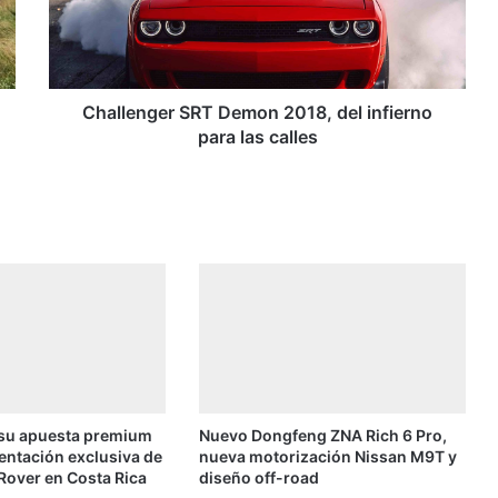
e
n
g
e
r
Challenger SRT Demon 2018, del infierno
S
para las calles
R
T
D
e
m
o
n
2
0
1
8
,
 su apuesta premium
Nuevo Dongfeng ZNA Rich 6 Pro,
d
entación exclusiva de
nueva motorización Nissan M9T y
e
Rover en Costa Rica
diseño off-road
l