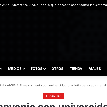
adas marcaron el inicio del Campeonato de Invierno de Kartismo
MEDIOS
FOTOS
OTROS
TIENDA
VIAJES
RIA
/
AIVEMA firma convenio con universidad brasileña para capacitar al
INDUSTRIA
nvenio con universida