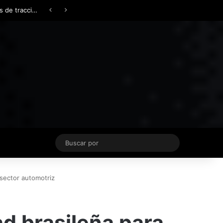
Facebook
X
YouTube
Instagram
TikTok
Acceso
Switch skin
Buscar
por
 sector automotriz
d brasileña para