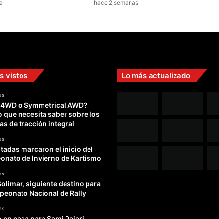
a
hace 2 semanas
i
n
f
i
e
r
n
s vistos
Lo más actualizado
o
p
as
a
 4WD o Symmetrical AWD?
r
o que necesita saber sobre los
a
as de tracción integral
l
a
as
s
adas marcaron el inicio del
c
nato de Invierno de Kartismo
a
as
l
Solimar, siguiente destino para
l
peonato Nacional de Rally
e
s
as
o en casa para Sami Pajari