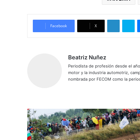
LinkedIn
Skype
Facebook
X
Beatriz Nuñez
Periodista de profesión desde el añ
motor y la industria automotriz, ca
nombrada por FECOM como la period
Siti
Fa
X
Yo
Ins
o
ce
uT
tag
we
bo
ub
ra
b
ok
e
m
E
v
a
n
s