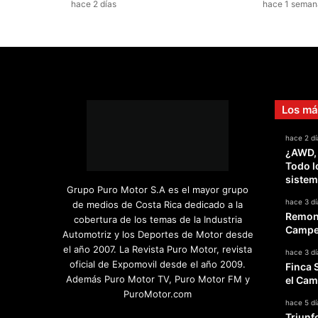
hace 2 días
hace 1 seman
a
t
r
a
s
l
a
Los má
p
r
hace 2 dí
i
¿AWD,
m
Todo l
e
sistem
r
Grupo Puro Motor S.A es el mayor grupo
a
hace 3 dí
de medios de Costa Rica dedicado a la
e
Remont
cobertura de los temas de la Industria
s
Campeo
Automotriz y los Deportes de Motor desde
p
el año 2007. La Revista Puro Motor, revista
hace 3 dí
e
oficial de Expomovil desde el año 2009.
Finca 
c
Además Puro Motor TV, Puro Motor FM y
el Cam
i
PuroMotor.com
a
hace 5 dí
Triunf