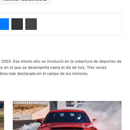
Messenger
Compartir por correo electrónico
Imprimir
o 2003. Ese mismo año se involucró en la cobertura de deportes de
mpo en el que se desempeña hasta el día de hoy. Tres veces
ista mas destacada en el campo de los motores.
C
h
a
l
l