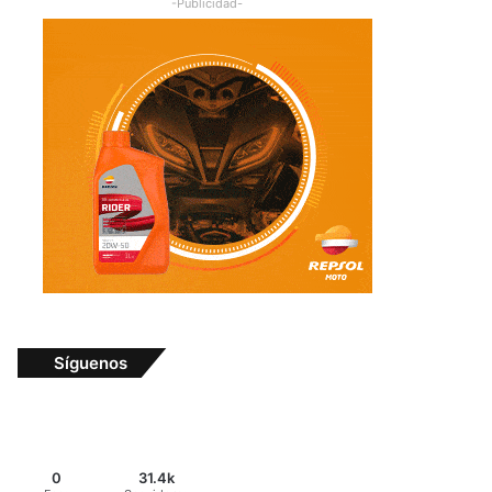
-Publicidad-
Síguenos
0
31.4k