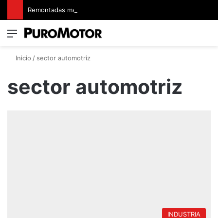
Remontadas marcaron el inicio del Campeonato de Invierno de Kartismo
Menú
Switch
B
Inicio
/
sector automotriz
sector automotriz
INDUSTRIA