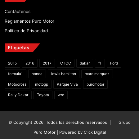
Contáctenos
Reglamentos Puro Motor
Política de Privacidad
Etiquetas
2015
2016
2017
CTCC
dakar
f1
Ford
formula1
honda
lewis hamilton
marc marquez
Motocross
motogp
Parque Viva
puromotor
Rally Dakar
Toyota
wrc
© Copyright 2026, Todos los derechos reservados |
Grupo
Puro Motor | Powered by
Click Digital