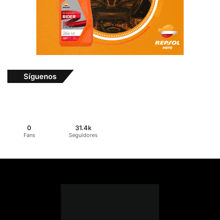
Síguenos
0
31.4k
Fans
Seguidores