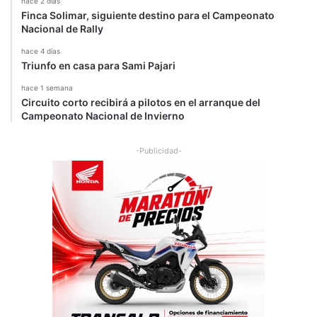
2
hace 2 días
Finca Solimar, siguiente destino para el Campeonato
0
Nacional de Rally
1
7
hace 4 días
Triunfo en casa para Sami Pajari
hace 1 semana
Circuito corto recibirá a pilotos en el arranque del
Campeonato Nacional de Invierno
-Publicidad-