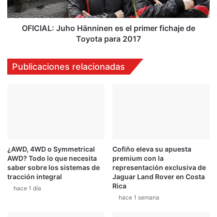
r
:
a
J
r
u
OFICIAL: Juho Hänninen es el primer fichaje de
h
h
Toyota para 2017
o
o
y
H
Publicaciones relacionadas
c
ä
o
n
n
n
c
i
a
n
m
e
b
n
i
e
o
¿AWD, 4WD o Symmetrical
Cofiño eleva su apuesta
s
AWD? Todo lo que necesita
premium con la
m
e
saber sobre los sistemas de
representación exclusiva de
a
l
tracción integral
Jaguar Land Rover en Costa
n
p
Rica
hace 1 día
u
r
hace 1 semana
a
i
l
m