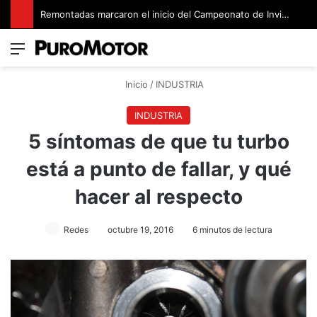
Remontadas marcaron el inicio del Campeonato de Invierno de Kartismo
Menú
Switch
B
Inicio
/
INDUSTRIA
INDUSTRIA
5 síntomas de que tu turbo
está a punto de fallar, y qué
hacer al respecto
Redes
octubre 19, 2016
6 minutos de lectura