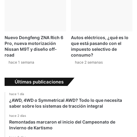
d
e
e
r
7
f
m
i
a
c
r
h
Nuevo Dongfeng ZNA Rich 6
Autos eléctricos, ¿qué es lo
c
a
Pro, nueva motorización
que está pasando con el
h
j
Nissan M9T y diseño off-
impuesto selectivo de
a
e
road
consumo?
s
d
hace 1 semana
hace 2 semanas
e
T
o
Últimas publicaciones
y
o
hace 1 día
t
¿AWD, 4WD o Symmetrical AWD? Todo lo que necesita
a
saber sobre los sistemas de tracción integral
p
hace 2 días
a
Remontadas marcaron el inicio del Campeonato de
r
Invierno de Kartismo
a