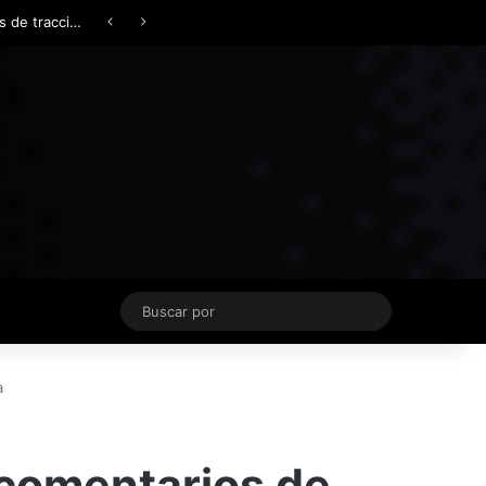
Facebook
X
YouTube
Instagram
TikTok
Acceso
Switch skin
Buscar
por
a
s comentarios de