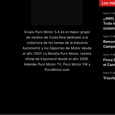
Los má
o
t
hace 3 dí
o
¿AWD,
c
Todo l
l
sistem
u
Grupo Puro Motor S.A es el mayor grupo
b
hace 3 dí
de medios de Costa Rica dedicado a la
Remont
cobertura de los temas de la Industria
Campeo
Automotriz y los Deportes de Motor desde
el año 2007. La Revista Puro Motor, revista
hace 4 dí
oficial de Expomovil desde el año 2009.
Finca 
Además Puro Motor TV, Puro Motor FM y
el Cam
PuroMotor.com
hace 5 dí
Triunf
Facebook
X
YouTube
Instagram
TikTok