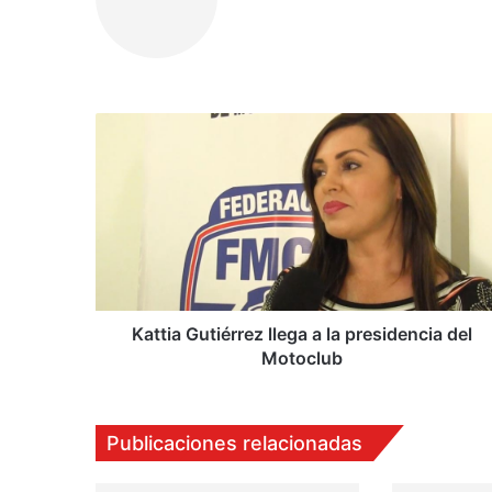
K
a
t
t
i
a
G
u
t
i
Kattia Gutiérrez llega a la presidencia del
é
Motoclub
r
r
e
Publicaciones relacionadas
z
l