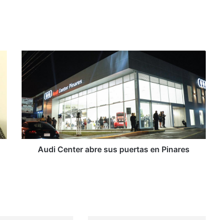
A
u
d
i
C
e
n
t
e
r
Audi Center abre sus puertas en Pinares
a
b
r
e
s
u