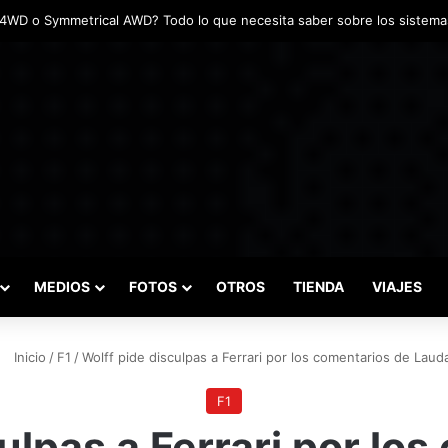
adas marcaron el inicio del Campeonato de Invierno de Kartismo
MEDIOS
FOTOS
OTROS
TIENDA
VIAJES
Inicio
/
F1
/
Wolff pide disculpas a Ferrari por los comentarios de Laud
F1
ulpas a Ferrari por lo