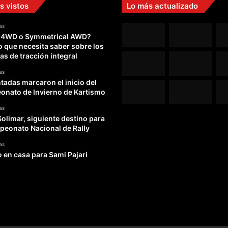
s vistos
Lo más actualizado
as
 4WD o Symmetrical AWD?
o que necesita saber sobre los
as de tracción integral
as
adas marcaron el inicio del
nato de Invierno de Kartismo
as
Solimar, siguiente destino para
peonato Nacional de Rally
as
o en casa para Sami Pajari