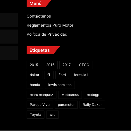
Menú
Contáctenos
Reglamentos Puro Motor
Política de Privacidad
Etiquetas
2015
2016
2017
CTCC
dakar
f1
Ford
formula1
honda
lewis hamilton
marc marquez
Motocross
motogp
Parque Viva
puromotor
Rally Dakar
Toyota
wrc