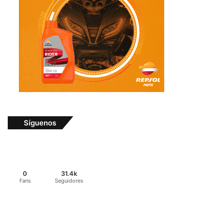
Síguenos
0
31.4k
Fans
Seguidores