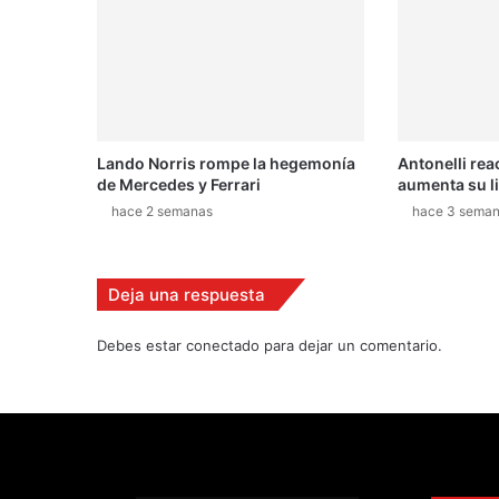
l
e
g
a
a
l
a
Lando Norris rompe la hegemonía
Antonelli rea
p
de Mercedes y Ferrari
aumenta su l
r
e
hace 2 semanas
hace 3 sema
s
i
d
Deja una respuesta
e
n
Debes estar conectado para dejar un comentario.
c
i
a
d
e
l
M