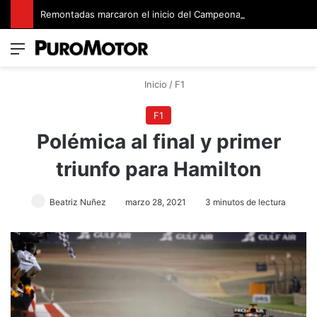
Remontadas marcaron el inicio del Campeonato de Invierno de Kartismo
Menú
Switch
B
Inicio
/
F1
F1
Polémica al final y primer
triunfo para Hamilton
Beatriz Nuñez
marzo 28, 2021
3 minutos de lectura