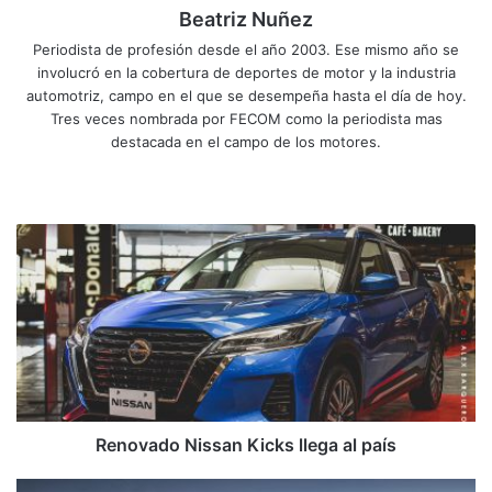
Beatriz Nuñez
Periodista de profesión desde el año 2003. Ese mismo año se
involucró en la cobertura de deportes de motor y la industria
automotriz, campo en el que se desempeña hasta el día de hoy.
Tres veces nombrada por FECOM como la periodista mas
destacada en el campo de los motores.
Sitio
Facebook
X
YouTube
Instagram
web
Renovado
Nissan
Kicks
llega
al
país
Renovado Nissan Kicks llega al país
¿Solo