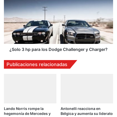
3
hp
para
los
Dodge
Challenger
y
Charger?
¿Solo 3 hp para los Dodge Challenger y Charger?
Publicaciones relacionadas
Lando Norris rompe la
Antonelli reacciona en
hegemonía de Mercedes y
Bélgica y aumenta su liderato