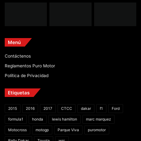
Menú
Contáctenos
Reglamentos Puro Motor
Política de Privacidad
Etiquetas
2015
2016
2017
CTCC
dakar
f1
Ford
formula1
honda
lewis hamilton
marc marquez
Motocross
motogp
Parque Viva
puromotor
Rally Dakar
Toyota
wrc