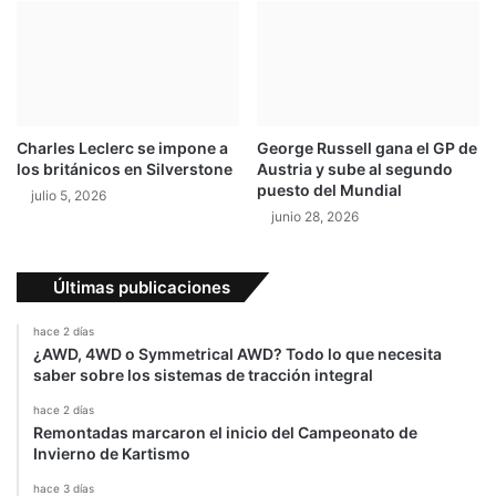
v
c
o
o
l
n
u
T
c
o
i
y
Charles Leclerc se impone a
George Russell gana el GP de
o
o
los británicos en Silverstone
Austria y sube al segundo
n
t
puesto del Mundial
julio 5, 2026
e
a
junio 28, 2026
n
e
l
Últimas publicaciones
s
a
hace 2 días
l
¿AWD, 4WD o Symmetrical AWD? Todo lo que necesita
ó
saber sobre los sistemas de tracción integral
n
hace 2 días
Remontadas marcaron el inicio del Campeonato de
Invierno de Kartismo
hace 3 días