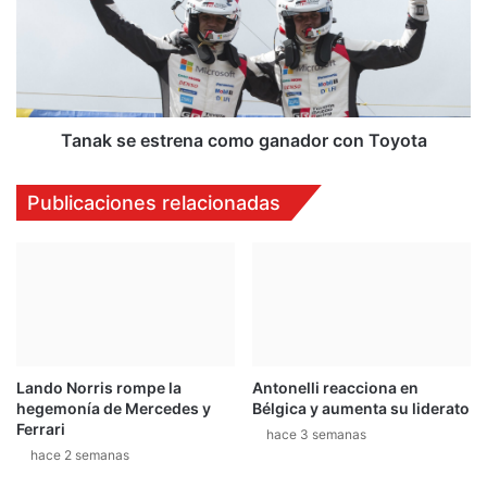
a
n
k
i
s
v
e
e
e
l
s
:
t
Tanak se estrena como ganador con Toyota
c
r
o
e
Publicaciones relacionadas
l
n
g
a
a
c
r
o
u
m
n
o
Z
g
o
a
Lando Norris rompe la
Antonelli reacciona en
n
n
hegemonía de Mercedes y
Bélgica y aumenta su liderato
d
a
Ferrari
a
hace 3 semanas
d
hace 2 semanas
R
o
e
r