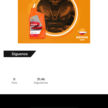
Síguenos
0
31.4k
Fans
Seguidores