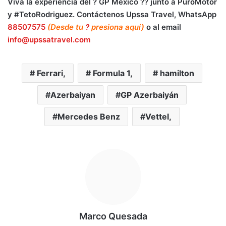
Viva la experiencia del ? GP México ?? junto a PuroMotor
y #TetoRodriguez. Contáctenos Upssa Travel, WhatsApp
88507575
(Desde tu
?
presiona aquí)
o al email
info@upssatravel.com
Ferrari,
Formula 1,
hamilton
Azerbaiyan
GP Azerbaiyán
Mercedes Benz
Vettel,
Marco Quesada