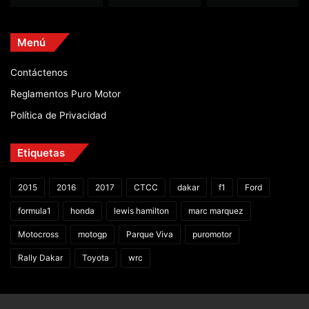
Menú
Contáctenos
Reglamentos Puro Motor
Política de Privacidad
Etiquetas
2015
2016
2017
CTCC
dakar
f1
Ford
formula1
honda
lewis hamilton
marc marquez
Motocross
motogp
Parque Viva
puromotor
Rally Dakar
Toyota
wrc