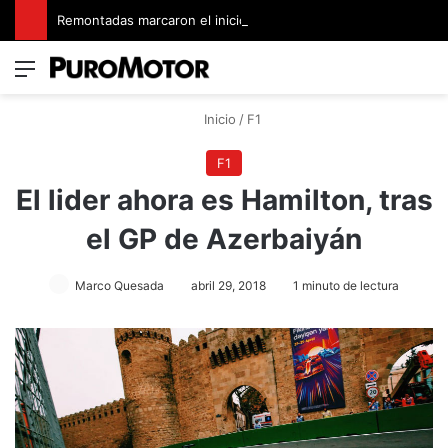
Remontadas marcaron el inicio del Campeonato de Invierno de Kartismo
Menú
Switch
B
Inicio
/
F1
F1
El lider ahora es Hamilton, tras
el GP de Azerbaiyán
Marco Quesada
abril 29, 2018
1 minuto de lectura