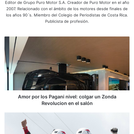
Editor de Grupo Puro Motor S.A. Creador de Puro Motor en el año
2007. Relacionado con el ámbito de los motores desde finales de
los años 90´s. Miembro del Colegio de Periodistas de Costa Rica.
Publicista de profesión.
A
m
o
r
p
o
r
l
o
s
Amor por los Pagani nivel: colgar un Zonda
P
Revolucion en el salón
a
g
T
a
a
n
n
i