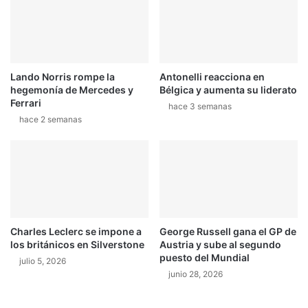
c
o
u
f
l
r
t
e
u
c
r
Lando Norris rompe la
Antonelli reacciona en
e
hegemonía de Mercedes y
Bélgica y aumenta su liderato
a
d
Ferrari
l
i
hace 3 semanas
e
hace 2 semanas
v
n
e
C
r
a
s
r
i
r
ó
i
n
l
e
Charles Leclerc se impone a
George Russell gana el GP de
l
n
los británicos en Silverstone
Austria y sube al segundo
o
c
puesto del Mundial
julio 5, 2026
G
u
junio 28, 2026
u
a
a
t
n