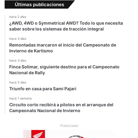
r
Últimas publicaciones
a
o
c
r
hace 2 días
a
u
¿AWD, 4WD o Symmetrical AWD? Todo lo que necesita
s
e
saber sobre los sistemas de tracción integral
t
d
e
a
hace 3 días
Remontadas marcaron el inicio del Campeonato de
s
Invierno de Kartismo
hace 3 días
Finca Solimar, siguiente destino para el Campeonato
Nacional de Rally
hace 5 días
Triunfo en casa para Sami Pajari
hace 1 semana
Circuito corto recibirá a pilotos en el arranque del
Campeonato Nacional de Invierno
-Publicidad-