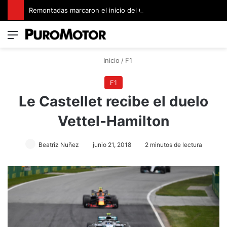
Remontadas marcaron el inicio del Campeonato de Invierno de Kartismo
Menú
Switch
B
Inicio
/
F1
F1
Le Castellet recibe el duelo
Vettel-Hamilton
Beatriz Nuñez
junio 21, 2018
2 minutos de lectura