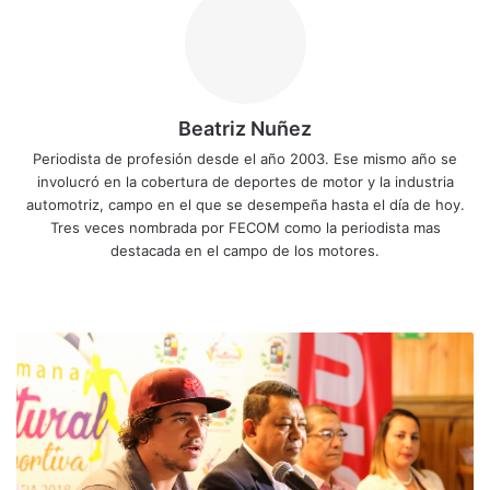
Beatriz Nuñez
Periodista de profesión desde el año 2003. Ese mismo año se
involucró en la cobertura de deportes de motor y la industria
automotriz, campo en el que se desempeña hasta el día de hoy.
Tres veces nombrada por FECOM como la periodista mas
destacada en el campo de los motores.
Siti
Fa
X
Yo
Ins
o
ce
uT
tag
we
bo
ub
ra
S
b
ok
e
m
h
o
w
d
e
F