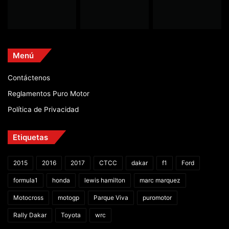
Menú
Contáctenos
Reglamentos Puro Motor
Política de Privacidad
Etiquetas
2015
2016
2017
CTCC
dakar
f1
Ford
formula1
honda
lewis hamilton
marc marquez
Motocross
motogp
Parque Viva
puromotor
Rally Dakar
Toyota
wrc