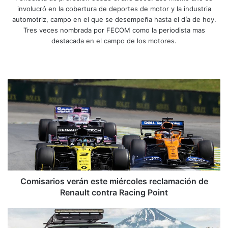
involucró en la cobertura de deportes de motor y la industria
automotriz, campo en el que se desempeña hasta el día de hoy.
Tres veces nombrada por FECOM como la periodista mas
destacada en el campo de los motores.
Sitio
Facebook
X
YouTube
Instagram
web
Comisarios
verán
este
miércoles
reclamación
de
Renault
contra
Racing
Point
Comisarios verán este miércoles reclamación de
Renault contra Racing Point
Este
Suzuki