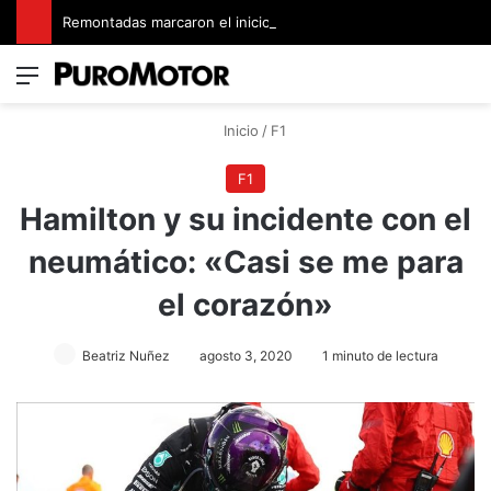
Remontadas marcaron el inicio del Campeonato de Invierno de Kartismo
Menú
Switch
B
Inicio
/
F1
F1
Hamilton y su incidente con el
neumático: «Casi se me para
el corazón»
Beatriz Nuñez
agosto 3, 2020
1 minuto de lectura