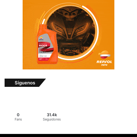
Síguenos
0
31.4k
Fans
Seguidores