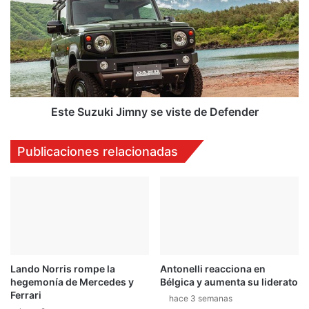
Jimny
se
viste
de
Defender
Este Suzuki Jimny se viste de Defender
Publicaciones relacionadas
Lando Norris rompe la
Antonelli reacciona en
hegemonía de Mercedes y
Bélgica y aumenta su liderato
Ferrari
hace 3 semanas