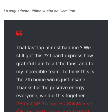
La angustiante última vuelta de Hamilton
That last lap almost had me ? We
still got this ?? I can’t express how
grateful I am to all the fans, and to
my incredible team. To think this is
the 7th home win is just insane.
Thanks for the positive energy
everyone, we did this together.
#BritishGP
#TeamLH
#StillWeRise
@F1
pic.twitter.com/PyAPZ6SZrI