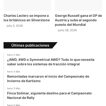
a
2
0
Charles Leclerc se impone a
George Russell gana el GP de
1
los británicos en Silverstone
Austria y sube al segundo
6
puesto del Mundial
julio 5, 2026
junio 28, 2026
Últimas publicaciones
hace 2 días
¿AWD, 4WD o Symmetrical AWD? Todo lo que necesita
saber sobre los sistemas de tracción integral
hace 3 días
Remontadas marcaron el inicio del Campeonato de
Invierno de Kartismo
hace 3 días
Finca Solimar, siguiente destino para el Campeonato
Nacional de Rally
hace 5 días