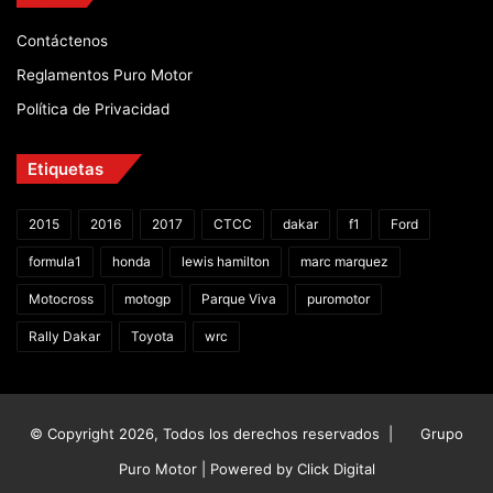
Contáctenos
Reglamentos Puro Motor
Política de Privacidad
Etiquetas
2015
2016
2017
CTCC
dakar
f1
Ford
formula1
honda
lewis hamilton
marc marquez
Motocross
motogp
Parque Viva
puromotor
Rally Dakar
Toyota
wrc
© Copyright 2026, Todos los derechos reservados |
Grupo
Puro Motor | Powered by
Click Digital