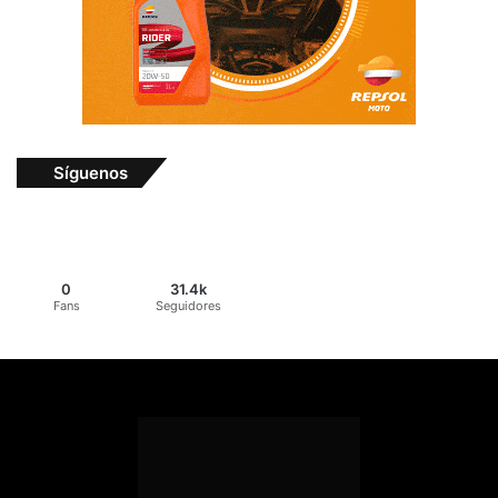
Síguenos
0
31.4k
Fans
Seguidores