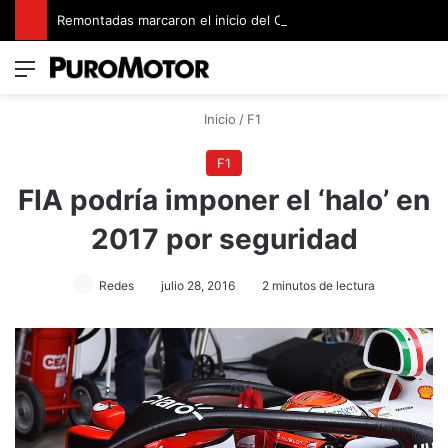
Remontadas marcaron el inicio del Campeonato de Invierno de Kartismo
Menú
Switch
B
Inicio
/
F1
F1
FIA podría imponer el ‘halo’ en
2017 por seguridad
Redes
julio 28, 2016
2 minutos de lectura