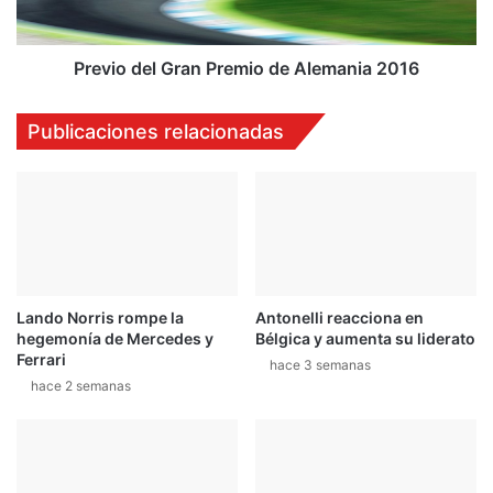
r
e
á
l
e
G
Previo del Gran Premio de Alemania 2016
s
r
t
a
Publicaciones relacionadas
e
n
d
P
o
r
m
e
i
m
n
i
g
o
o
d
Lando Norris rompe la
Antonelli reacciona en
e
e
hegemonía de Mercedes y
Bélgica y aumenta su liderato
n
A
Ferrari
J
hace 3 semanas
l
hace 2 semanas
a
e
c
m
ó
a
n
i