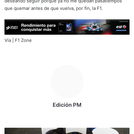
deseando seguir porque ya no me quedan pasatiempos
que quemar antes de que vuelva, por fin, la F1.
Vía | F1 Zone
Edición PM
Siti
o
we
R