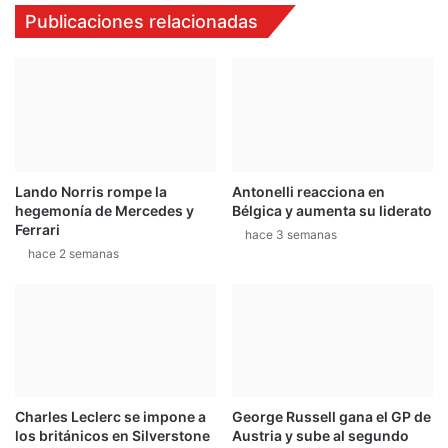
t
2
Publicaciones relacionadas
a
1
D
-
r
1
e
2
a
-
m
1
C
1
a
Lando Norris rompe la
Antonelli reacciona en
r
hegemonía de Mercedes y
Bélgica y aumenta su liderato
"
Ferrari
hace 3 semanas
hace 2 semanas
Charles Leclerc se impone a
George Russell gana el GP de
los británicos en Silverstone
Austria y sube al segundo