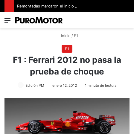
Remontadas marcaron el inicio del Campeonato de Invierno de Kartismo
Menú
Switch
B
Inicio
/
F1
F1
F1 : Ferrari 2012 no pasa la
prueba de choque
Edición PM
enero 12, 2012
1 minuto de lectura