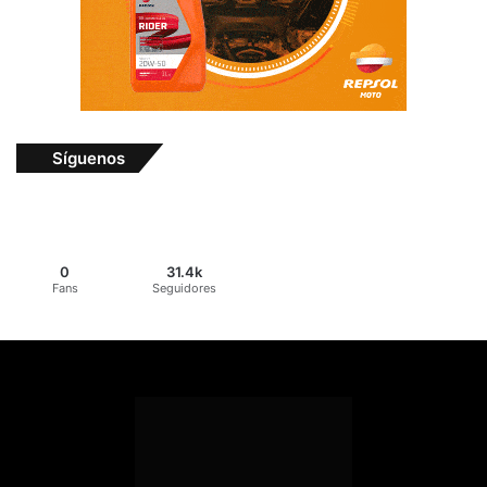
Síguenos
0
31.4k
Fans
Seguidores