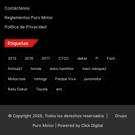
Contáctenos
Reglamentos Puro Motor
Política de Privacidad
Etiquetas
2015
2016
2017
CTCC
dakar
f1
Ford
formula1
honda
lewis hamilton
marc marquez
Motocross
motogp
Parque Viva
puromotor
Rally Dakar
Toyota
wrc
© Copyright 2026, Todos los derechos reservados |
Grupo
Puro Motor | Powered by
Click Digital