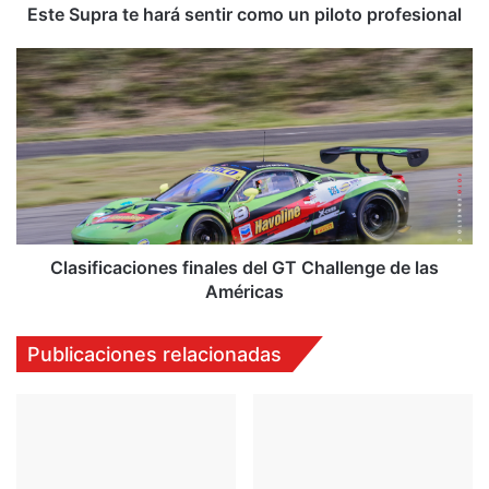
Este Supra te hará sentir como un piloto profesional
Clasificaciones
finales
del
GT
Challenge
de
las
Américas
Clasificaciones finales del GT Challenge de las
Américas
Publicaciones relacionadas