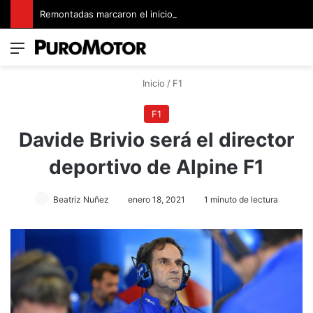
Remontadas marcaron el inicio del Campeonato de Invierno de Kartismo
Menú
Switch
B
Inicio
/
F1
F1
Davide Brivio será el director
deportivo de Alpine F1
Beatriz Nuñez
enero 18, 2021
1 minuto de lectura