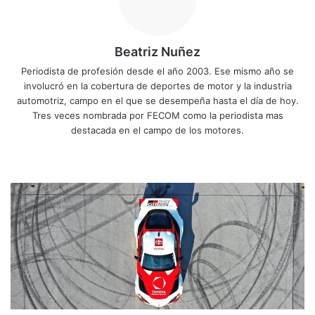
Beatriz Nuñez
Periodista de profesión desde el año 2003. Ese mismo año se
involucró en la cobertura de deportes de motor y la industria
automotriz, campo en el que se desempeña hasta el día de hoy.
Tres veces nombrada por FECOM como la periodista mas
destacada en el campo de los motores.
Sitio
Facebook
X
YouTube
Instagram
web
Este
Supra
te
hará
sentir
como
un
piloto
profesional