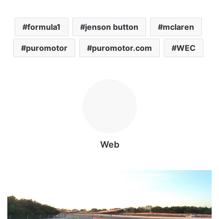
formula1
jenson button
mclaren
puromotor
puromotor.com
WEC
Web
M
a
u
,
m