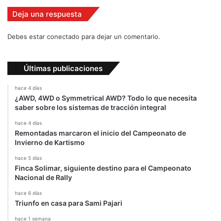
m
b
Deja una respuesta
i
a
Debes estar conectado para dejar un comentario.
n
o
Últimas publicaciones
hace 4 días
¿AWD, 4WD o Symmetrical AWD? Todo lo que necesita
saber sobre los sistemas de tracción integral
hace 4 días
Remontadas marcaron el inicio del Campeonato de
Invierno de Kartismo
hace 5 días
Finca Solimar, siguiente destino para el Campeonato
Nacional de Rally
hace 6 días
Triunfo en casa para Sami Pajari
hace 1 semana