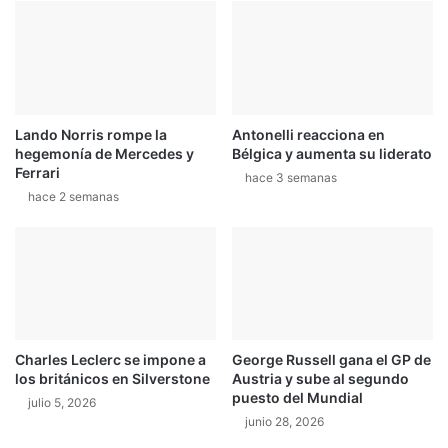
n
i
E
n
s
ú
p
a
a
e
ñ
n
Lando Norris rompe la
Antonelli reacciona en
a
e
hegemonía de Mercedes y
Bélgica y aumenta su liderato
l
Ferrari
m
hace 3 semanas
hace 2 semanas
o
t
o
c
r
o
s
s
Charles Leclerc se impone a
George Russell gana el GP de
c
los británicos en Silverstone
Austria y sube al segundo
o
puesto del Mundial
julio 5, 2026
l
junio 28, 2026
o