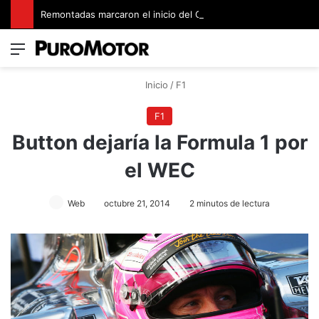
Remontadas marcaron el inicio del Campeonato de Invierno de Kartismo
Menú
Switch
B
Inicio
/
F1
F1
Button dejaría la Formula 1 por
el WEC
Web
octubre 21, 2014
2 minutos de lectura