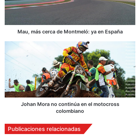
á
s
c
e
r
Mau, más cerca de Montmeló: ya en España
c
a
J
d
o
e
h
M
a
o
n
n
M
t
o
m
r
e
a
l
n
Johan Mora no continúa en el motocross
ó
o
colombiano
:
c
y
o
Publicaciones relacionadas
a
n
e
t