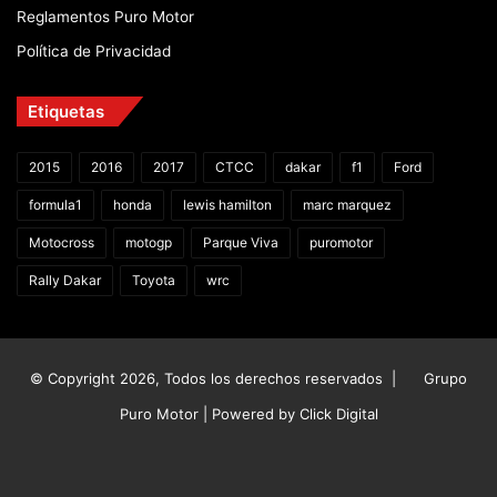
Reglamentos Puro Motor
Política de Privacidad
Etiquetas
2015
2016
2017
CTCC
dakar
f1
Ford
formula1
honda
lewis hamilton
marc marquez
Motocross
motogp
Parque Viva
puromotor
Rally Dakar
Toyota
wrc
© Copyright 2026, Todos los derechos reservados |
Grupo
Puro Motor | Powered by
Click Digital
Facebook
X
YouTube
Instagram
TikTok