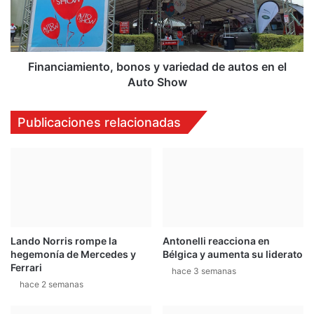
e
c
s
i
a
a
f
m
í
i
Financiamiento, bonos y variedad de autos en el
o
e
Auto Show
p
n
a
t
Publicaciones relacionadas
r
o
a
,
g
b
a
o
n
n
a
o
r
s
u
y
Lando Norris rompe la
Antonelli reacciona en
n
v
hegemonía de Mercedes y
Bélgica y aumenta su liderato
M
a
Ferrari
U
r
hace 3 semanas
hace 2 semanas
-
i
X
e