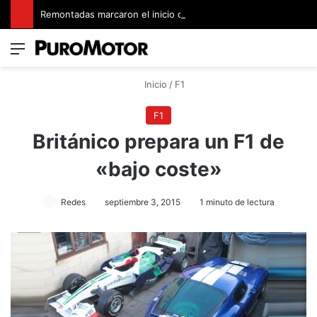
Remontadas marcaron el inicio del Campeonato de Invierno de Kartismo
Menú
Switch
B
Inicio
/
F1
F1
Británico prepara un F1 de
«bajo coste»
Redes
septiembre 3, 2015
1 minuto de lectura