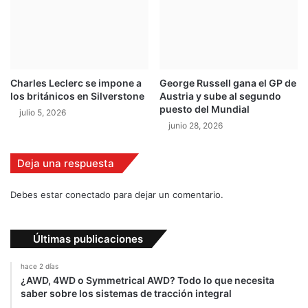
d
a
d
d
e
a
Charles Leclerc se impone a
George Russell gana el GP de
u
los británicos en Silverstone
Austria y sube al segundo
t
puesto del Mundial
julio 5, 2026
o
junio 28, 2026
s
e
n
Deja una respuesta
e
l
Debes estar conectado para dejar un comentario.
A
u
t
Últimas publicaciones
o
S
hace 2 días
h
¿AWD, 4WD o Symmetrical AWD? Todo lo que necesita
o
saber sobre los sistemas de tracción integral
w