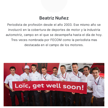
Beatriz Nuñez
Periodista de profesión desde el año 2003. Ese mismo año se
involucró en la cobertura de deportes de motor y la industria
automotriz, campo en el que se desempeña hasta el día de hoy.
Tres veces nombrada por FECOM como la periodista mas
destacada en el campo de los motores.
Siti
Fa
X
Yo
Ins
o
ce
uT
tag
we
bo
ub
ra
M
b
ok
e
m
a
r
c
G
e
n
é
s