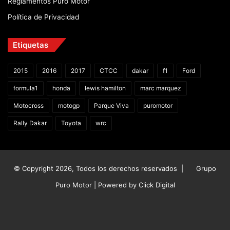
Reglamentos Puro Motor
Política de Privacidad
Etiquetas
2015
2016
2017
CTCC
dakar
f1
Ford
formula1
honda
lewis hamilton
marc marquez
Motocross
motogp
Parque Viva
puromotor
Rally Dakar
Toyota
wrc
© Copyright 2026, Todos los derechos reservados |
Grupo
Puro Motor | Powered by
Click Digital
Facebook
X
YouTube
Instagram
TikTok