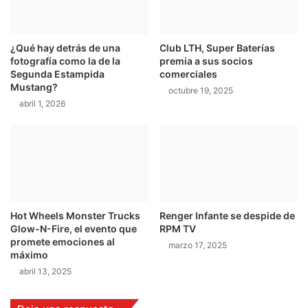
A
1
u
5
d
:
i
¿Qué hay detrás de una
Club LTH, Super Baterías
D
fotografía como la de la
premia a sus socios
e
e
Segunda Estampida
comerciales
n
p
Mustang?
l
octubre 19, 2025
o
abril 1, 2026
a
r
s
t
2
i
4
v
h
o
L
p
e
o
M
l
Hot Wheels Monster Trucks
Renger Infante se despide de
a
a
Glow-N-Fire, el evento que
RPM TV
n
c
promete emociones al
marzo 17, 2025
s
o
máximo
e
abril 13, 2025
n
c