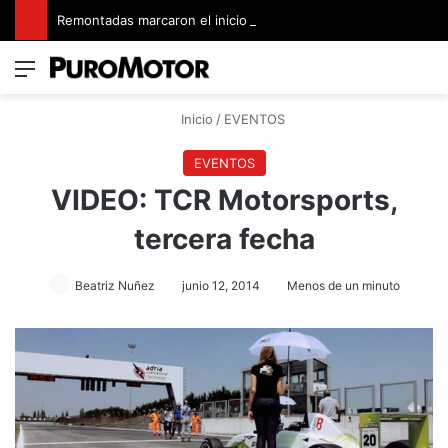
Remontadas marcaron el inicio del Campeonato de Invierno de Kartismo
Menú
Switch
B
Inicio
/
EVENTOS
EVENTOS
VIDEO: TCR Motorsports,
tercera fecha
Beatriz Nuñez
junio 12, 2014
Menos de un minuto