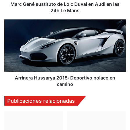
u
Marc Gené sustituto de Loic Duval en Audi en las
s
24h Le Mans
t
i
A
t
r
u
r
t
i
o
n
d
e
e
r
L
a
o
H
i
u
Arrinera Hussarya 2015: Deportivo polaco en
c
s
camino
D
s
u
a
Publicaciones relacionadas
v
r
a
y
l
a
e
2
n
0