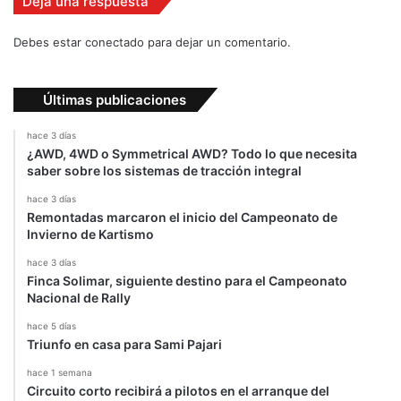
Deja una respuesta
a
m
i
Debes estar conectado para dejar un comentario.
n
o
Últimas publicaciones
hace 3 días
¿AWD, 4WD o Symmetrical AWD? Todo lo que necesita
saber sobre los sistemas de tracción integral
hace 3 días
Remontadas marcaron el inicio del Campeonato de
Invierno de Kartismo
hace 3 días
Finca Solimar, siguiente destino para el Campeonato
Nacional de Rally
hace 5 días
Triunfo en casa para Sami Pajari
hace 1 semana
Circuito corto recibirá a pilotos en el arranque del