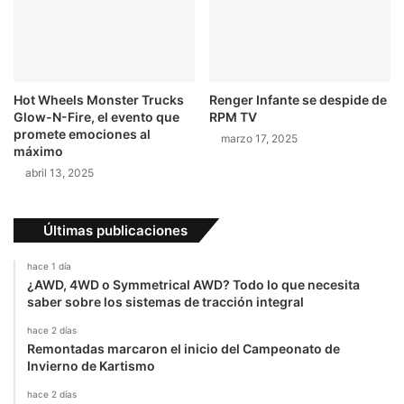
c
t
r
i
c
Hot Wheels Monster Trucks
Renger Infante se despide de
o
Glow-N-Fire, el evento que
RPM TV
c
promete emociones al
marzo 17, 2025
o
máximo
n
abril 13, 2025
d
i
s
Últimas publicaciones
e
ñ
hace 1 día
o
¿AWD, 4WD o Symmetrical AWD? Todo lo que necesita
r
saber sobre los sistemas de tracción integral
e
hace 2 días
t
Remontadas marcaron el inicio del Campeonato de
r
Invierno de Kartismo
o
hace 2 días