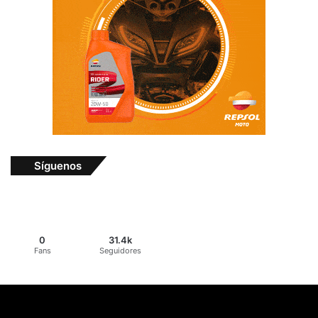
Síguenos
0
31.4k
Fans
Seguidores