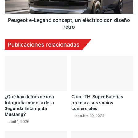
o
e
r
-
t
L
Peugeot e-Legend concept, un eléctrico con diseño
i
e
retro
v
g
o
e
Publicaciones relacionadas
y
n
d
d
i
c
g
o
i
n
t
c
a
e
l
p
¿Qué hay detrás de una
Club LTH, Super Baterías
t
fotografía como la de la
premia a sus socios
,
Segunda Estampida
comerciales
u
Mustang?
octubre 19, 2025
n
abril 1, 2026
e
l
é