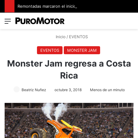
Remontadas marcaron el inicio del Campeonato de Invierno de Kartismo
Menú
Switch
B
Inicio
/
EVENTOS
EVENTOS
MONSTER JAM
Monster Jam regresa a Costa
Rica
Beatriz Nuñez
octubre 3, 2018
Menos de un minuto