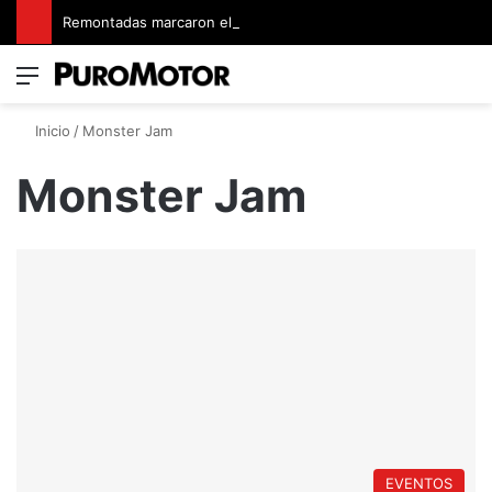
Remontadas marcaron el inicio del Campeonato de Invierno de Kartismo
Menú
Switch
B
Inicio
/
Monster Jam
Monster Jam
EVENTOS