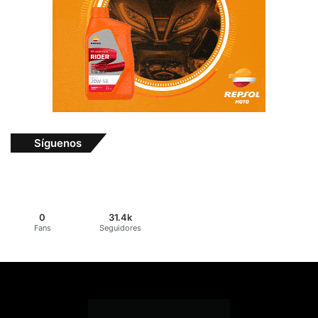
Síguenos
0
31.4k
Fans
Seguidores