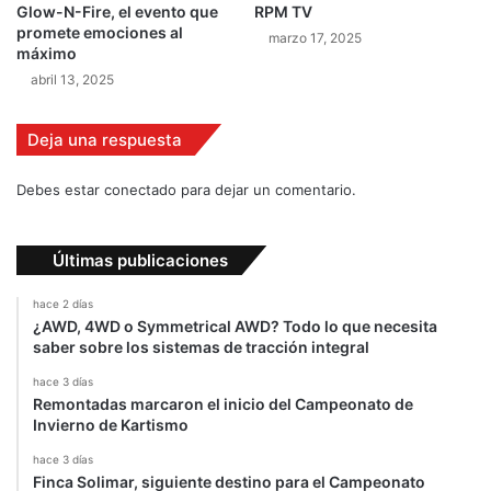
a
Glow-N-Fire, el evento que
RPM TV
e
promete emociones al
marzo 17, 2025
l
máximo
p
abril 13, 2025
ú
b
Deja una respuesta
l
i
c
Debes estar conectado para dejar un comentario.
o
Últimas publicaciones
hace 2 días
¿AWD, 4WD o Symmetrical AWD? Todo lo que necesita
saber sobre los sistemas de tracción integral
hace 3 días
Remontadas marcaron el inicio del Campeonato de
Invierno de Kartismo
hace 3 días
Finca Solimar, siguiente destino para el Campeonato