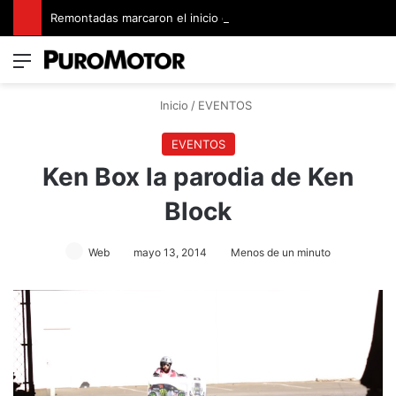
Remontadas marcaron el inicio del Campeonato de Invierno de Kartismo
Menú
Switch
B
Inicio
/
EVENTOS
EVENTOS
Ken Box la parodia de Ken
Block
Web
mayo 13, 2014
Menos de un minuto