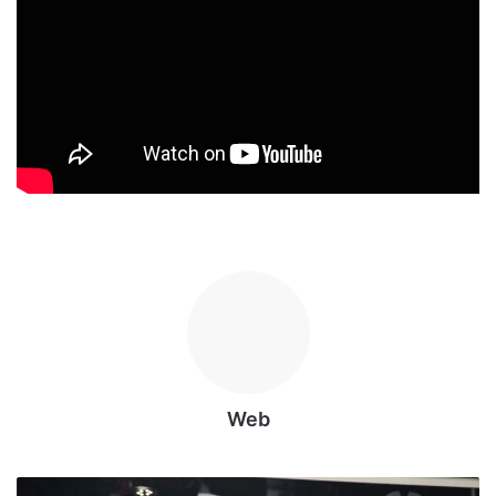
Web
A