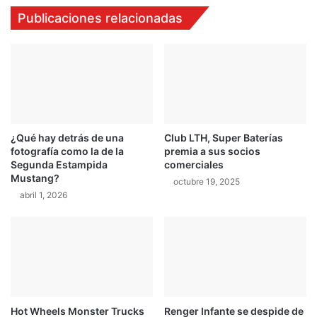
c
B
Publicaciones relacionadas
i
l
e
a
r
n
t
c
o
a
e
,
n
i
R
n
¿Qué hay detrás de una
Club LTH, Super Baterías
e
f
fotografía como la de la
premia a sus socios
d
o
Segunda Estampida
comerciales
B
r
Mustang?
octubre 19, 2025
u
m
abril 1, 2026
l
a
l
c
i
ó
n
p
a
r
Hot Wheels Monster Trucks
Renger Infante se despide de