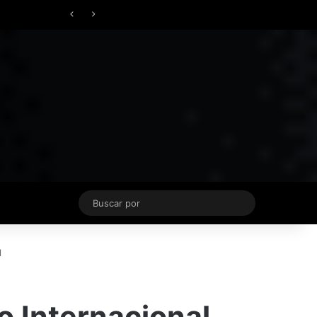
Facebook
X
YouTube
Instagram
TikTok
Acceso
Switch skin
Buscar
por
l
o Internacional