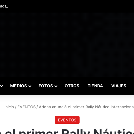
das marcaron el inicio del Campeonato de Invierno de Kartismo
MEDIOS
FOTOS
OTROS
TIENDA
VIAJES
Inicio
/
EVENTOS
/
Adena anunció el primer Rally Náutico Internaciona
EVENTOS
el primer Rally Náutic