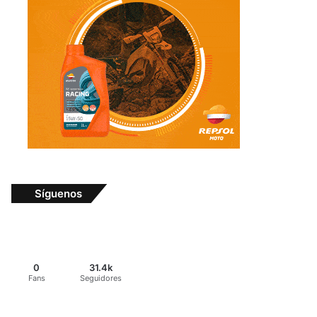
Síguenos
0
31.4k
Fans
Seguidores