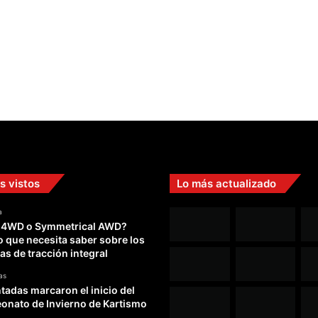
t
o
c
o
n
C
i
t
r
o
e
n
s vistos
Lo más actualizado
a
 4WD o Symmetrical AWD?
o que necesita saber sobre los
as de tracción integral
as
adas marcaron el inicio del
nato de Invierno de Kartismo