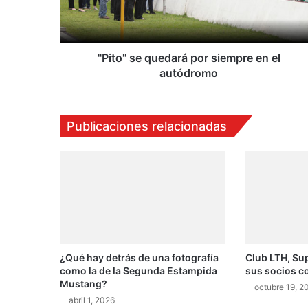
s
e
q
u
"Pito" se quedará por siempre en el
e
autódromo
d
a
r
Publicaciones relacionadas
á
p
o
r
s
i
e
m
p
¿Qué hay detrás de una fotografía
Club LTH, Sup
r
como la de la Segunda Estampida
sus socios c
e
Mustang?
e
octubre 19, 2
abril 1, 2026
n