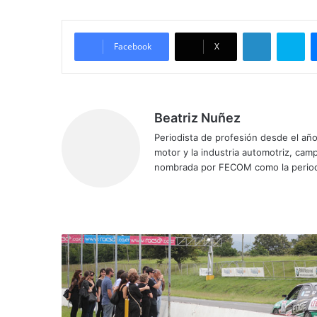
LinkedIn
Skype
Facebook
X
Beatriz Nuñez
Periodista de profesión desde el añ
motor y la industria automotriz, ca
nombrada por FECOM como la period
Siti
Fa
X
Yo
Ins
o
ce
uT
tag
we
bo
ub
ra
b
ok
e
m
"
P
i
t
o
"