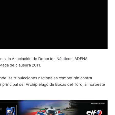
amá, la Asociación de Deportes Náuticos, ADENA,
orada de clausura 2011.
nde las tripulaciones nacionales competirán contra
 principal del Archipiélago de Bocas del Toro, al noroeste