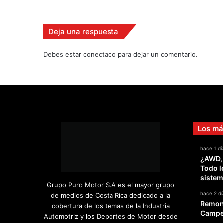
e
l
a
Deja una respuesta
u
t
Debes estar conectado para dejar un comentario.
ó
d
r
o
m
o
Los má
hace 1 dí
¿AWD,
Todo l
sistem
Grupo Puro Motor S.A es el mayor grupo
hace 2 dí
de medios de Costa Rica dedicado a la
Remont
cobertura de los temas de la Industria
Campeo
Automotriz y los Deportes de Motor desde