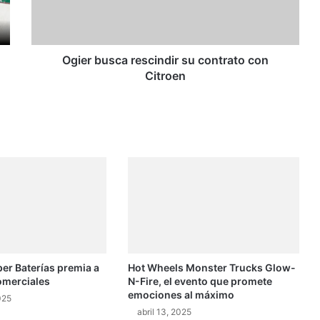
u
s
c
a
Ogier busca rescindir su contrato con
r
Citroen
e
s
c
i
n
d
i
r
s
u
c
o
er Baterías premia a
Hot Wheels Monster Trucks Glow-
n
omerciales
N-Fire, el evento que promete
t
emociones al máximo
r
025
abril 13, 2025
a