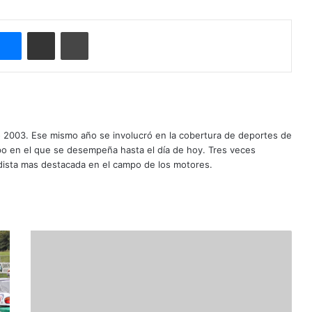
Messenger
Compartir por correo electrónico
Imprimir
o 2003. Ese mismo año se involucró en la cobertura de deportes de
mpo en el que se desempeña hasta el día de hoy. Tres veces
ista mas destacada en el campo de los motores.
O
g
i
e
r
b